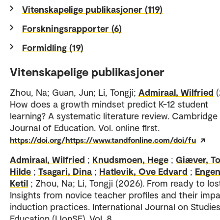
Vitenskapelige publikasjoner (119)
Forskningsrapporter (6)
Formidling (19)
Vitenskapelige publikasjoner
Zhou, Na; Guan, Jun; Li, Tongji;
Admiraal, Wilfried
How does a growth mindset predict K-12 student
learning? A systematic literature review. Cambridge
Journal of Education. Vol. online first.
https://doi.org/https://www.tandfonline.com/doi/fu
Admiraal, Wilfried
;
Knudsmoen, Hege
;
Giæver, To
Hilde
;
Tsagari, Dina
;
Hatlevik, Ove Edvard
;
Engen
Ketil
; Zhou, Na; Li, Tongji (2026). From ready to los
Insights from novice teacher profiles and their imp
induction practices. International Journal on Studies
Education (IJonSE). Vol. 8.