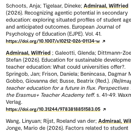
Schoots, Anja; Tigelaar, Dineke;
Admiraal, Wilfried
(2026). Recognizing agentic potential in secondary
education: exploring situated profiles of student ag
and anticipated outcomes. European Journal of
Psychology of Education (EJPE). Vol. 41.
https://doi.org/10.1007/s10212-026-01134-w
Admiraal, Wilfried
; Galeotti, Glenda; Dittmann-Zoel
Stefan (2026). Education for sustainable developme
teacher education: What could universities offer?.
Springob, Jan; Frison, Daniela; Benincasa, Dagmar M
Gobbo, Giovanna del; Busse, Beatrix (Red.).
(Re)Ima
teacher education for a future in flux. Perspectives
the Erasmus+ Teacher Academy teff
. s. 41-49. Wa
Verlag.
https://doi.org/10.31244/9783818851583.05
Wang, Linyuan; Rijst, Roeland van der;
Admiraal, Wil
Jonge, Mario de (2026). Factors related to student