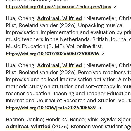
https://doi.org/https://ijonse.net/index.php/ijons
Hua, Cheng;
Admiraal, Wilfried
; Nieuwmeijer, Chris
Rijst, Roeland van der (2026). Unpacking musical
improvisation: Implementation and evaluation by pr
music teachers in the Netherlands. British Journal 
Music Education (BJME). Vol. online first.
https://doi.org/10.1017/S0265051726100916
Hua, Cheng;
Admiraal, Wilfried
; Nieuwmeijer, Chris
Rijst, Roeland van der (2026). Perceived readiness t
improvise and to lead improvisation activities: A mi
methods study on attitudes and self-efficacy in mu
teacher education. Teaching and Teacher Education
International Journal of Research and Studies. Vol. 1
https://doi.org/10.1016/j.tate.2026.105689
Haenen, Janine; Hendriks, Renee; Vink, Sylvia; Sjoer,
Admiraal, Wilfried
(2026). Bronnen voor student a