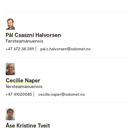
Pål Csaszni Halvorsen
Førsteamanuensis
+47 672 38 289
pal.c.halvorsen@oslomet.no
Cecilie Naper
førsteamanuensis
+47 41020085
cecilie.naper@oslomet.no
Åse Kristine Tveit