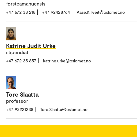
førsteamanuensis
+47 672 38 218
+47 92428764
Aase.K.Tveit@oslomet.no
Katrine Judit Urke
stipendiat
+47 672 35 857
katrine.urke@oslomet.no
Tore Slaatta
professor
+47 93221238
Tore.Slaatta@oslomet.no