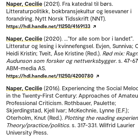
Naper, Cecilie
(2021). Fra katedral til børs.
Litteraturpolitikk, bokbransjekultur og lesevaner i
forandring. Nytt Norsk Tidsskrift (NNT).
https://hdl.handle.net/11250/4169133
Naper, Cecilie
(2020). ..."for alle som bor i landet".
Litteratur og lesing i kvinnefengsel. Evjen, Sunniva; 
Heidi Kristin; Tveit, Åse Kristine (Red.).
Rød mix: Rag
Audunson som forsker og nettverksbygger
. s. 47-67
ABM-media AS.
https://hdl.handle.net/11250/4200780
Naper, Cecilie
(2016). Experiencing the Social Mel
in the Twenty-First Century: Approaches of Amateu
Professional Criticism. Rothbauer, Paulette;
Skjerdingstad, Kjell Ivar; McKechnie, Lynne (E.F.);
Oterholm, Knut (Red.).
Plotting the reading experien
Theory/practice/politics
. s. 317-331. Wilfrid Laurier
University Press.