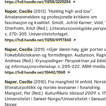
https://hdl.handle.net/11250/3225254
Naper, Cecilie
(2013). "Hunting high and low".
Amatøranmeldere og profesjonelle kritikere om
fascinasjon og kvalitiet. Smidt, Jofrid Karner; Vold, 
Oterholm, Knut (Red.).
Litteratursosiologiske persp
s. 270-305. Universitetsforlaget.
https://hdl.handle.net/11250/4997860
Naper, Cecilie
(2011). «Gjør døren høy, gjør porten v
Folkebibliotekaren og formidlingen. Audunson, Ragn
Andreas (Red.).
Krysspeilinger: Perspektiver på bibli
og informasjonsvitenskap
. s. 205-222. ABM-media
https://hdl.handle.net/10642/1060
Naper, Cecilie
(2010). Fra mangfold til enfold. Norsk
litteraturpolitikk og norske lesevaner i forandring.
Mangset, Per (Red.).
KulturRikets tilstand 2009
. s. 1
Universitetet i Sørøst-Norge/Universitetet i Søraust
Noreg.