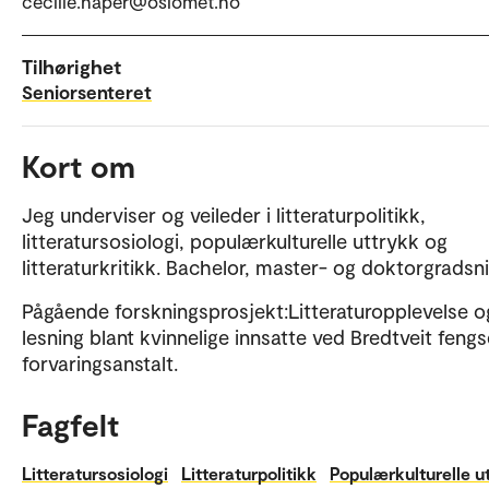
cecilie.naper@oslomet.no
Tilhørighet
Seniorsenteret
Kort om
Jeg underviser og veileder i litteraturpolitikk,
litteratursosiologi, populærkulturelle uttrykk og
litteraturkritikk. Bachelor, master- og doktorgradsni
Pågående forskningsprosjekt:Litteraturopplevelse o
lesning blant kvinnelige innsatte ved Bredtveit fengs
forvaringsanstalt.
Fagfelt
Litteratursosiologi
Litteraturpolitikk
Populærkulturelle u