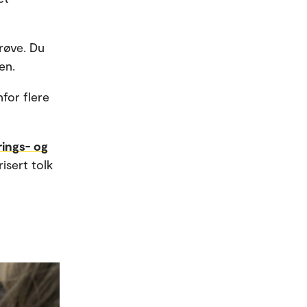
prøve. Du
en.
nfor flere
rings- og
isert tolk