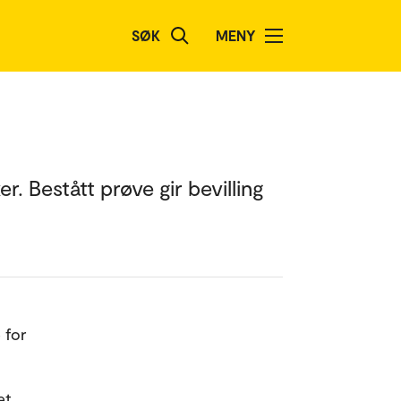
SØK
MENY
. Bestått prøve gir bevilling
 for
et