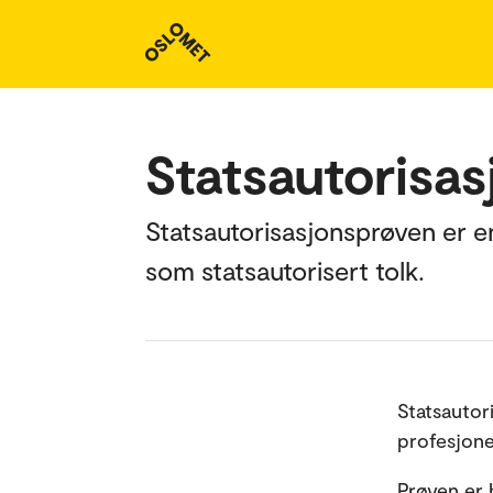
Statsautorisas
Statsautorisasjonsprøven er en
som statsautorisert tolk.
Statsautor
profesjonel
Prøven er h