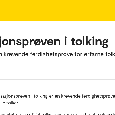
jonsprøven i tolking
 krevende ferdighetsprøve for erfarne tolker
isasjonsprøven i tolking er en krevende ferdighetsprøve
le tolker.
jemlet i forskrift til tolkeloven og skal bidra til å sikre d