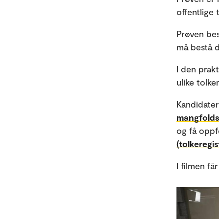
offentlige 
Prøven bes
må bestå d
I den prak
ulike tolk
Kandidater
mangfoldsd
og få oppf
(tolkeregis
I filmen få