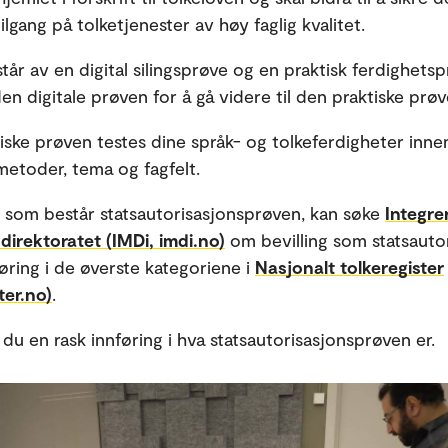
tilgang på tolketjenester av høy faglig kvalitet.
tår av en digital silingsprøve og en praktisk ferdighets
en digitale prøven for å gå videre til den praktiske prøv
tiske prøven testes dine språk- og tolkeferdigheter inne
emetoder, tema og fagfelt.
 som består statsautorisasjonsprøven, kan søke
Integre
irektoratet (IMDi, imdi.no)
om bevilling som statsautor
øring i de øverste kategoriene i
Nasjonalt tolkeregister
ter.no)
.
r du en rask innføring i hva statsautorisasjonsprøven er.