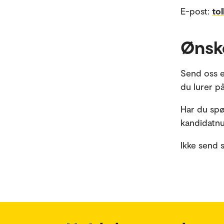
E-post:
to
Ønsk
Send oss e
du lurer på
Har du spø
kandidatnu
Ikke send 