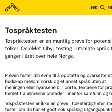
SØK
M
Tospråktesten
Tospråktesten er en muntlig prøve for potensi
tolker. OsloMet tilbyr testing i utvalgte språk 
ganger i året over hele Norge.
Prøven tester din evne til å oppfatte og oversette et
budskap mellom norsk og et annet språk uten at
meningen eller nyansene blir borte. Temaene for pr
hentet fra allmenne områder innenfor samfunn og h
Tospråktesten er ikke en prøve i tolkeferdigheter, m
tester om du har et godt nok språklig utgangspunk