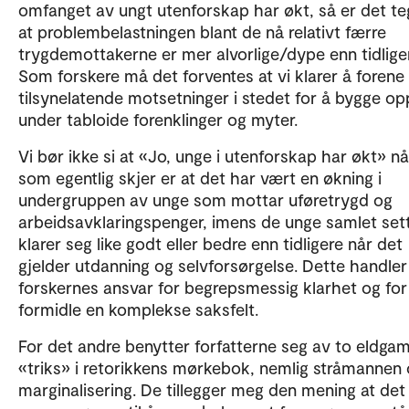
omfanget av ungt utenforskap har økt, så er det teg
at problembelastningen blant de nå relativt færre
trygdemottakerne er mer alvorlige/dype enn tidlige
Som forskere må det forventes at vi klarer å forene 
tilsynelatende motsetninger i stedet for å bygge op
under tabloide forenklinger og myter.
Vi bør ikke si at «Jo, unge i utenforskap har økt» nå
som egentlig skjer er at det har vært en økning i
undergruppen av unge som mottar uføretrygd og
arbeidsavklaringspenger, imens de unge samlet set
klarer seg like godt eller bedre enn tidligere når det
gjelder utdanning og selvforsørgelse. Dette handle
forskernes ansvar for begrepsmessig klarhet og for
formidle en komplekse saksfelt.
For det andre benytter forfatterne seg av to eldgam
«triks» i retorikkens mørkebok, nemlig stråmannen
marginalisering. De tillegger meg den mening at det