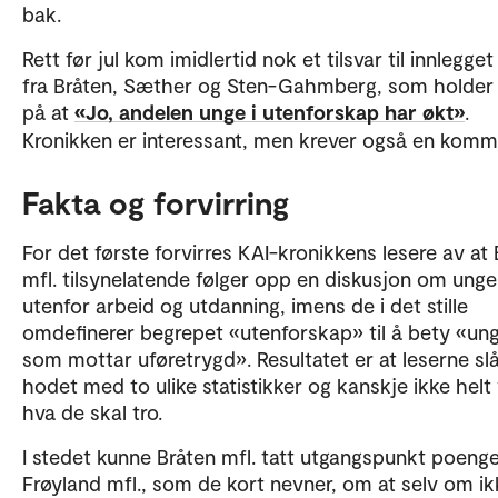
bak.
Rett før jul kom imidlertid nok et tilsvar til innlegget
fra Bråten, Sæther og Sten-Gahmberg, som holder 
på at
«Jo, andelen unge i utenforskap har økt»
.
Kronikken er interessant, men krever også en komm
Fakta og forvirring
For det første forvirres KAI-kronikkens lesere av at
mfl. tilsynelatende følger opp en diskusjon om unge
utenfor arbeid og utdanning, imens de i det stille
omdefinerer begrepet «utenforskap» til å bety «un
som mottar uføretrygd». Resultatet er at leserne slå
hodet med to ulike statistikker og kanskje ikke helt
hva de skal tro.
I stedet kunne Bråten mfl. tatt utgangspunkt poenget
Frøyland mfl., som de kort nevner, om at selv om ik