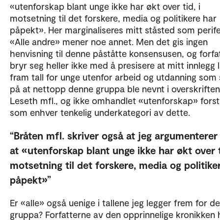
«utenforskap blant unge ikke har økt over tid, i
motsetning til det forskere, media og politikere har
påpekt». Her marginaliseres mitt ståsted som perife
«Alle andre» mener noe annet. Men det gis ingen
henvisning til denne påståtte konsensusen, og forfa
bryr seg heller ikke med å presisere at mitt innlegg 
fram tall for unge utenfor arbeid og utdanning som 
på at nettopp denne gruppa ble nevnt i overskriften 
Leseth mfl., og ikke omhandlet «utenforskap» forst
som enhver tenkelig underkategori av dette.
Bråten mfl. skriver også at jeg argumenterer
at «utenforskap blant unge ikke har økt over t
motsetning til det forskere, media og politike
påpekt»
Er «alle» også uenige i tallene jeg legger frem for d
gruppa? Forfatterne av den opprinnelige kronikken 