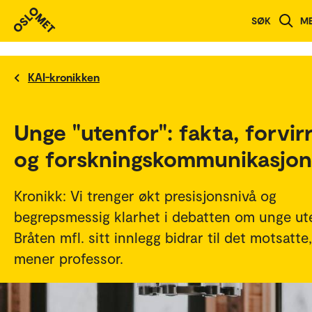
SØK
M
KAI-kronikken
Unge "utenfor": fakta, forvir
og forskningskommunikasjon
Kronikk: Vi trenger økt presisjonsnivå og
begrepsmessig klarhet i debatten om unge ute
Bråten mfl. sitt innlegg bidrar til det motsatte,
mener professor.