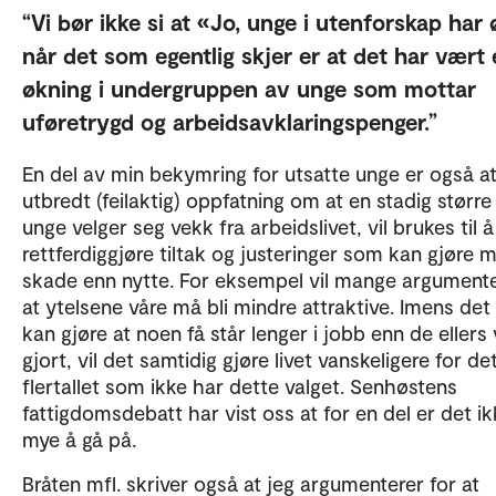
Vi bør ikke si at «Jo, unge i utenforskap har
når det som egentlig skjer er at det har vært
økning i undergruppen av unge som mottar
uføretrygd og arbeidsavklaringspenger.
En del av min bekymring for utsatte unge er også a
utbredt (feilaktig) oppfatning om at en stadig større
unge velger seg vekk fra arbeidslivet, vil brukes til å
rettferdiggjøre tiltak og justeringer som kan gjøre 
skade enn nytte. For eksempel vil mange argumente
at ytelsene våre må bli mindre attraktive. Imens det
kan gjøre at noen få står lenger i jobb enn de ellers v
gjort, vil det samtidig gjøre livet vanskeligere for de
flertallet som ikke har dette valget. Senhøstens
fattigdomsdebatt har vist oss at for en del er det ik
mye å gå på.
Bråten mfl. skriver også at jeg argumenterer for at