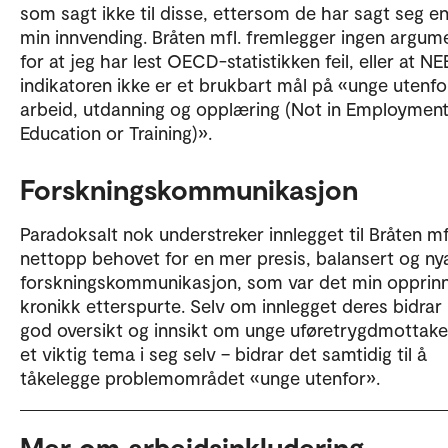
som sagt ikke til disse, ettersom de har sagt seg eni
min innvending. Bråten mfl. fremlegger ingen argum
for at jeg har lest OECD-statistikken feil, eller at NE
indikatoren ikke er et brukbart mål på «unge utenfo
arbeid, utdanning og opplæring (Not in Employment
Education or Training)».
Forskningskommunikasjon
Paradoksalt nok understreker innlegget til Bråten mf
nettopp behovet for en mer presis, balansert og ny
forskningskommunikasjon, som var det min opprinn
kronikk etterspurte. Selv om innlegget deres bidra
god oversikt og innsikt om unge uføretrygdmottake
et viktig tema i seg selv – bidrar det samtidig til å
tåkelegge problemområdet «unge utenfor».
Mer om arbeidsinkludering