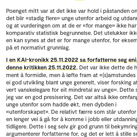
Ønsker du å skrive for KAI-kronikken? Ta kontakt me
redaktørene:
Poenget mitt var at det ikke var hold i påstanden o
det blir «stadig flere» unge utenfor arbeid og utdan
Ann-Helén Bay
og at vurderingen om at de er «for mange» ikke ha
komparativ statistisk begrunnelse. Det utelukker ikk
Heidi Moen Gjersøe
en kan synes at det er for mange utenfor, for ekse
på et normativt grunnlag.
for mer
Sjekk bibliotek for arbeidsinkludering
arbeidsinkluderingsforskning.
I en KAI-kronikk 25.11.2022 sa forfatterne seg eni
denne kritikken 25.11.2022.
Det var ikke dette de 
ment å formidle, men å løfte fram at «(s)amstunde
ei god utvikling blant unge generelt, viser forsking 
vert vanskelegare for eit mindretal av unge». Dette
jeg var en god presisering. Det var altså ikke omfan
unge utenfor som hadde økt, men dybden i
«utenforskapet». De relativt færre som står utenfor
en lenger vei å gå for å komme i jobb eller utdannin
tidligere. Dette i seg selv gir god grunn til bekymrin
argumenterer forfatterne for, og det er lett å stille 