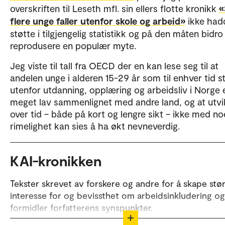
overskriften til Leseth mfl. sin ellers flotte kronikk
«
flere unge faller utenfor skole og arbeid»
ikke had
støtte i tilgjengelig statistikk og på den måten bidro 
reprodusere en populær myte.
Jeg viste til tall fra OECD der en kan lese seg til at
andelen unge i alderen 15-29 år som til enhver tid s
utenfor utdanning, opplæring og arbeidsliv i Norge 
meget lav sammenlignet med andre land, og at utvi
over tid – både på kort og lengre sikt – ikke med n
rimelighet kan sies å ha økt nevneverdig.
KAI-kronikken
Tekster skrevet av forskere og andre for å skape stø
interesse for og bevissthet om arbeidsinkludering og
formidler forfatterens synspunkter.