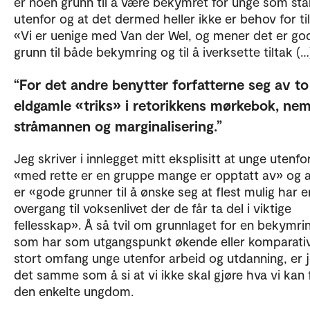
er noen grunn til å være bekymret for unge som stå
utenfor og at det dermed heller ikke er behov for til
«Vi er uenige med Van der Wel, og mener det er go
grunn til både bekymring og til å iverksette tiltak (…
For det andre benytter forfatterne seg av to
eldgamle «triks» i retorikkens mørkebok, nem
stråmannen og marginalisering.
Jeg skriver i innlegget mitt eksplisitt at unge utenfo
«med rette er en gruppe mange er opptatt av» og a
er «gode grunner til å ønske seg at flest mulig har e
overgang til voksenlivet der de får ta del i viktige
fellesskap». Å så tvil om grunnlaget for en bekymri
som har som utgangspunkt økende eller komparati
stort omfang unge utenfor arbeid og utdanning, er j
det samme som å si at vi ikke skal gjøre hva vi kan 
den enkelte ungdom.