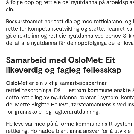
å følge opp og rettleie dei nyutdanna på arbeidspla
sin.
Ressursteamet har tett dialog med rettleiarane, og l
rette for kompetanseutvikling og støtte. Teamet ka
gå direkte inn og rettleie nyutdanna ved behov. Slik 
dei at alle nyutdanna får den oppfølginga dei er lova
Samarbeid med OsloMet: Eit
likeverdig og fagleg fellesskap
OsloMet er ein viktig samarbeidspartnar i
rettleiingsordninga. Då Lillestrøm kommune ønskte 
sette rettleiing av nyutdanna lærarar i system, kont
dei Mette Birgitte Helleve, førsteamanuensis ved Ins
for grunnskole- og faglærarutdanning.
Helleve var med på å forme kommunen sitt system 
rettleiing. Ho hadde blant anna ansvar for å utvikle