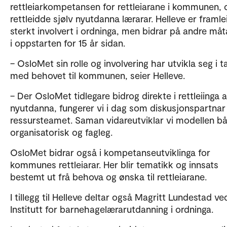
rettleiarkompetansen for rettleiarane i kommunen, 
rettleidde sjølv nyutdanna lærarar. Helleve er framle
sterkt involvert i ordninga, men bidrar på andre måt
i oppstarten for 15 år sidan.
– OsloMet sin rolle og involvering har utvikla seg i t
med behovet til kommunen, seier Helleve.
– Der OsloMet tidlegare bidrog direkte i rettleiinga 
nyutdanna, fungerer vi i dag som diskusjonspartnar
ressursteamet. Saman vidareutviklar vi modellen b
organisatorisk og fagleg.
OsloMet bidrar også i kompetanseutviklinga for
kommunes rettleiarar. Her blir tematikk og innsats
bestemt ut frå behova og ønska til rettleiarane.
I tillegg til Helleve deltar også Magritt Lundestad ve
Institutt for barnehagelærarutdanning i ordninga.