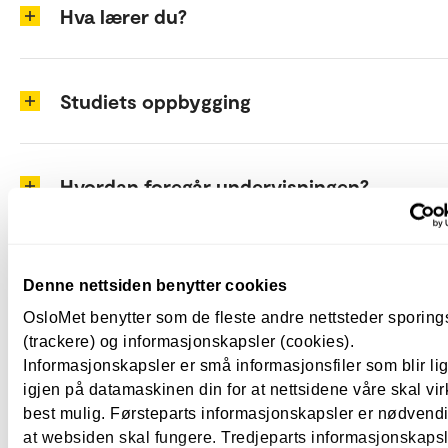
Hva lærer du?
Studiets oppbygging
Hvordan foregår undervisningen?
Hva koster det?
Denne nettsiden benytter cookies
OsloMet benytter som de fleste andre nettsteder sporin
(trackere) og informasjonskapsler (cookies).
Hvor kan du jobbe?
Informasjonskapsler er små informasjonsfiler som blir l
igjen på datamaskinen din for at nettsidene våre skal vir
best mulig. Førsteparts informasjonskapsler er nødvendi
at websiden skal fungere. Tredjeparts informasjonskapsle
Spesielle hensyn