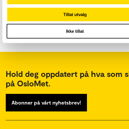
Etter- og videreutdanning
Etter- og videreutdanning fra OsloMet gir deg
Tillat utvalg
kompetanseløftet du trenger. Vi tilbyr alt fra
enkeltemner til en hel grad.
Ikke tillat
Hold deg oppdatert på hva som s
på OsloMet.
Abonner på vårt nyhetsbrev!