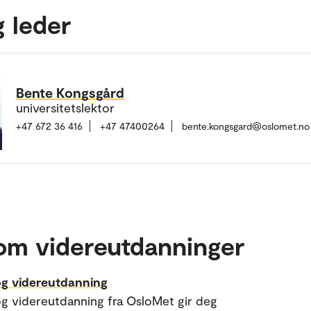
g leder
Bente Kongsgård
universitetslektor
+47 672 36 416
+47 47400264
bente.kongsgard@oslomet.no
om videreutdanninger
og videreutdanning
og videreutdanning fra OsloMet gir deg