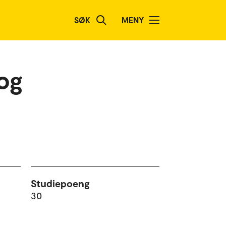
SØK
MENY
og
Studiepoeng
30