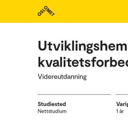
Studieoversikt
Utviklingshem
kvalitetsforbed
Videreutdanning
Studiested
Vari
Nettstudium
1 år