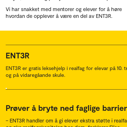
Vi har snakket med mentorer og elever for å høre
hvordan de opplever å være en del av ENT3R.
ENT3R
ENT3R er gratis leksehjelp i realfag for elevar på 10. t
og på vidaregåande skule.
Prøver å bryte ned faglige barrie
– ENT3R handler om å gi elever ekstra støtte i realf