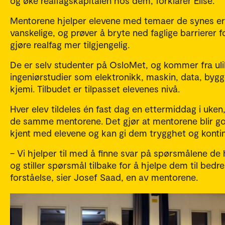
og øke realfagskapitalen hos dem, forklarer Elise.
Mentorene hjelper elevene med temaer de synes er
vanskelige, og prøver å bryte ned faglige barrierer f
gjøre realfag mer tilgjengelig.
De er selv studenter på OsloMet, og kommer fra uli
ingeniørstudier som elektronikk, maskin, data, bygg
kjemi. Tilbudet er tilpasset elevenes nivå.
Hver elev tildeles én fast dag en ettermiddag i uke
de samme mentorene. Det gjør at mentorene blir g
kjent med elevene og kan gi dem trygghet og kontin
– Vi hjelper til med å finne svar på spørsmålene de 
og stiller spørsmål tilbake for å hjelpe dem til bedre
forståelse, sier Josef Saad, en av mentorene.