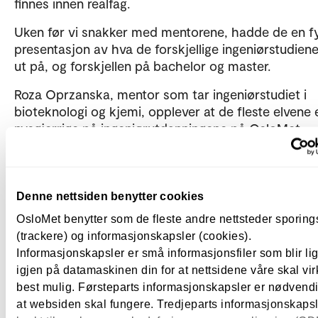
finnes innen realfag.
Uken før vi snakker med mentorene, hadde de en fy
presentasjon av hva de forskjellige ingeniørstudiene
ut på, og forskjellen på bachelor og master.
Roza Oprzanska, mentor som tar ingeniørstudiet i
bioteknologi og kjemi, opplever at de fleste elvene 
nysgjerrige på ingeniørutdanningene på OsloMet.
Mentorene arrangerer også sosiale aktiviteter, som
elevkvelder med quiz, for eksempel Kahoot, og spill,
skape et sosialt miljø. Dette bidrar til at elevene føl
Denne nettsiden benytter cookies
mer komfortable og motiverte til å stille spørsmål.
OsloMet benytter som de fleste andre nettsteder sporin
– Vi blir godt kjent med elevene, og jeg føler at klare
(trackere) og informasjonskapsler (cookies).
en god balanse mellom mentorrollen og en vennska
Informasjonskapsler er små informasjonsfiler som blir l
tilnærming, slik at de kan føle seg trygge på oss, si
igjen på datamaskinen din for at nettsidene våre skal vir
Roza.
best mulig. Førsteparts informasjonskapsler er nødvendi
at websiden skal fungere. Tredjeparts informasjonskapsle