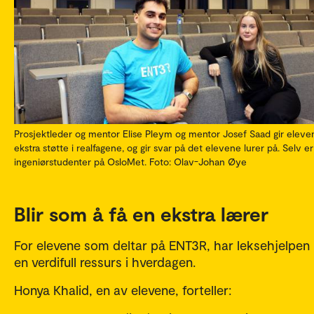
Prosjektleder og mentor Elise Pleym og mentor Josef Saad gir eleve
ekstra støtte i realfagene, og gir svar på det elevene lurer på. Selv e
ingeniørstudenter på OsloMet. Foto: Olav-Johan Øye
Blir som å få en ekstra lærer
For elevene som deltar på ENT3R, har leksehjelpen b
en verdifull ressurs i hverdagen.
Honya Khalid, en av elevene, forteller: