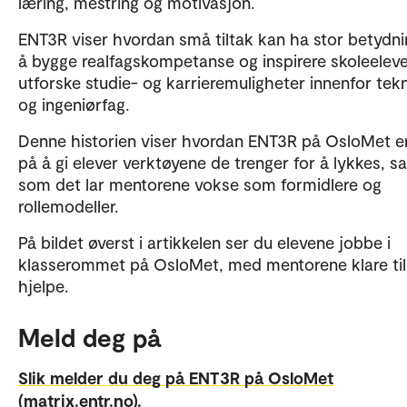
læring, mestring og motivasjon.
ENT3R viser hvordan små tiltak kan ha stor betydni
å bygge realfagskompetanse og inspirere skoleelever
utforske studie- og karrieremuligheter innenfor tek
og ingeniørfag.
Denne historien viser hvordan ENT3R på OsloMet 
på å gi elever verktøyene de trenger for å lykkes, s
som det lar mentorene vokse som formidlere og
rollemodeller.
På bildet øverst i artikkelen ser du elevene jobbe i
klasserommet på OsloMet, med mentorene klare til
hjelpe.
Meld deg på
Slik melder du deg på ENT3R på OsloMet
(matrix.entr.no).