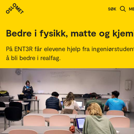
Studenthistorier
SØK
M
Bedre i fysikk, matte og kjem
På ENT3R får elevene hjelp fra ingeniørstudent
å bli bedre i realfag.