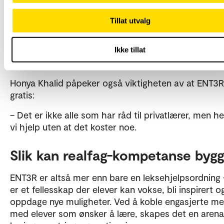
– Det er så mye lettere å forstå matte og fysikk nå
Tillat utvalg
kan forklare det på en annen måte, sier Ali Hamnet.
– Her får jeg hjelp med det jeg sliter med, og det gj
Ikke tillat
jeg presterer bedre på prøver og eksamener.
Honya Khalid påpeker også viktigheten av at ENT3R
gratis:
– Det er ikke alle som har råd til privatlærer, men he
vi hjelp uten at det koster noe.
Slik kan realfag-kompetanse byg
ENT3R er altså mer enn bare en leksehjelpsordning 
er et fellesskap der elever kan vokse, bli inspirert o
oppdage nye muligheter. Ved å koble engasjerte me
med elever som ønsker å lære, skapes det en arena