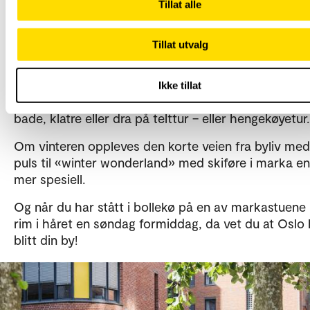
Tillat alle
Mange som kommer fra andre steder i landet, blir
overrasket over hvor enkelt du kan komme deg til s
Tillat utvalg
og hvor kort tid det tar med buss eller t-bane.
I marka venter et enormt nett av turveier og stier p
Ikke tillat
som vil løpe, sykle eller gå søndagstur. Du kan også 
bade, klatre eller dra på telttur – eller hengekøyetur.
Om vinteren oppleves den korte veien fra byliv me
puls til «winter wonderland» med skiføre i marka e
mer spesiell.
Og når du har stått i bollekø på en av markastuen
rim i håret en søndag formiddag, da vet du at Oslo 
blitt din by!