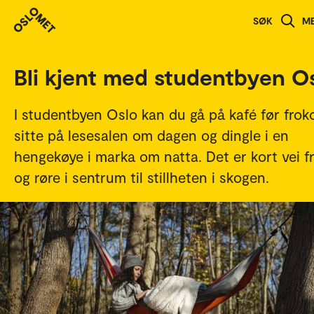
Studenthistorier
SØK
M
Bli kjent med studentbyen O
I studentbyen Oslo kan du gå på kafé før froko
sitte på lesesalen om dagen og dingle i en
hengekøye i marka om natta. Det er kort vei fr
og røre i sentrum til stillheten i skogen.