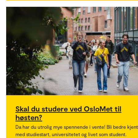
Skal du studere ved OsloMet til
høsten?
Da har du utrolig mye spennende i vente! Bli bedre kjent
med studiestart, universitetet og livet som student.