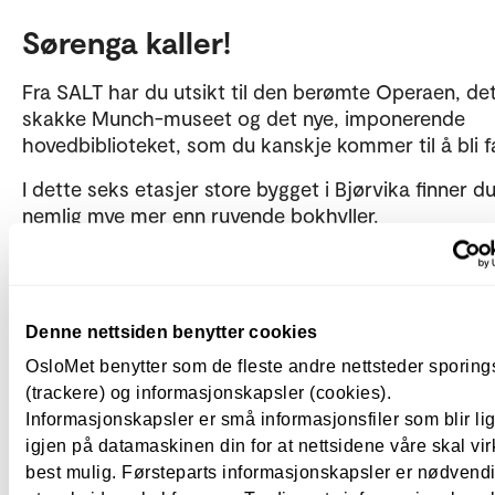
Sørenga kaller!
Fra SALT har du utsikt til den berømte Operaen, de
skakke Munch-museet og det nye, imponerende
hovedbiblioteket, som du kanskje kommer til å bli f
I dette seks etasjer store bygget i Bjørvika finner d
nemlig mye mer enn ruvende bokhyller.
Skulle du trenge et miljøskifte, kan du slå deg ned 
av studieplassene her. Når du så trenger en pause,
utforske universet av musikk, film, tegneserier og spi
Denne nettsiden benytter cookies
tillegg til lydstudioer, DJ-stasjoner, en minikino, spil
og en liten scene.
OsloMet benytter som de fleste andre nettsteder sporin
(trackere) og informasjonskapsler (cookies).
Herfra er det kort vei til Sørenga sjøbad – unge
Informasjonskapsler er små informasjonsfiler som blir l
menneskers absolutte hotspot når det kommer til
igjen på datamaskinen din for at nettsidene våre skal vir
bading.
best mulig. Førsteparts informasjonskapsler er nødvendi