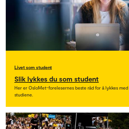
Livet som student
Slik lykkes du som student
Her er OsloMet-forelesernes beste råd for å lykkes med
studiene.