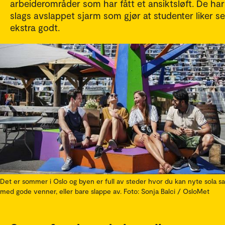
arbeiderområder som har fått et ansiktsløft. De har
slags avslappet sjarm som gjør at studenter liker s
ekstra godt.
Det er sommer i Oslo og byen er full av steder hvor du kan nyte sola
med gode venner, eller bare slappe av. Foto: Sonja Balci / OsloMet