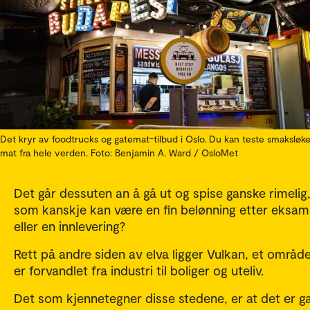
Det kryr av foodtrucks og gatemat-tilbud i Oslo. Du kan teste smaksløk
mat fra hele verden. Foto: Benjamin A. Ward / OsloMet
Det går dessuten an å gå ut og spise ganske rimelig
som kanskje kan være en fin belønning etter eksa
eller en innlevering?
Rett på andre siden av elva ligger Vulkan, et områ
er forvandlet fra industri til boliger og uteliv.
Det som kjennetegner disse stedene, er at det er g