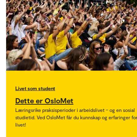
Livet som student
Dette er OsloMet
Læringsrike praksisperioder i arbeidslivet – og en sosial
studietid. Ved OsloMet får du kunnskap og erfaringer fo
livet!