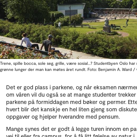
Trene, spille bocca, sole seg, grille, være sosial...? Studentbyen Oslo ha
grønne lunger der man kan møtes året rundt. Foto: Benjamin A. Ward /
Det er god plass i parkene, og når eksamen nærme
om våren vil du også se at mange studenter trekker 
parkene på formiddagen med bøker og permer. Ett
hvert blir det kanskje en hel liten gjeng som diskute
oppgaver og hjelper hverandre med pensum.
Mange synes det er godt å legge turen innom en pa
vei til eller fra campus, for å få litt følelse av natur i