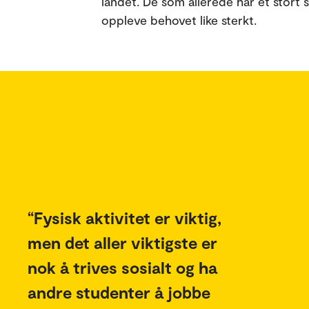
landet. De som allerede har et stort s
oppleve behovet like sterkt.
Fysisk aktivitet er viktig,
men det aller viktigste er
nok å trives sosialt og ha
andre studenter å jobbe