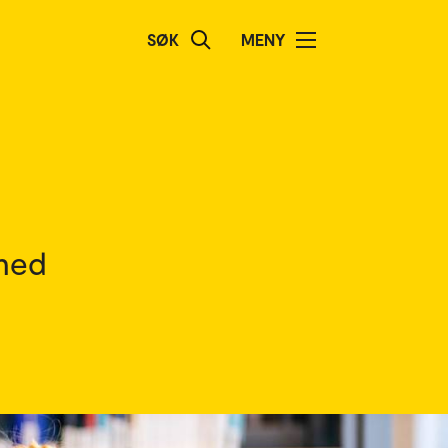
SØK
MENY
 med