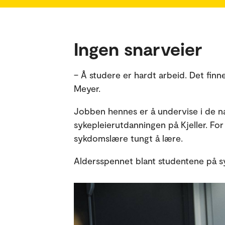
Ingen snarveier
– Å studere er hardt arbeid. Det finn
Meyer.
Jobben hennes er å undervise i de n
sykepleierutdanningen på Kjeller. Fo
sykdomslære tungt å lære.
Aldersspennet blant studentene på syke