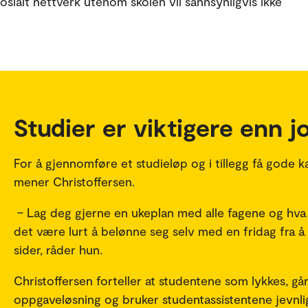
osialt nettverk utenom skolen vil sannsynligvis ikke
Studier er viktigere enn j
For å gjennomføre et studieløp og i tillegg få gode k
mener Christoffersen.
– Lag deg gjerne en ukeplan med alle fagene og hva du 
det være lurt å belønne seg selv med en fridag fra å l
sider, råder hun.
Christoffersen forteller at studentene som lykkes, gå
oppgaveløsning og bruker studentassistentene jevnli