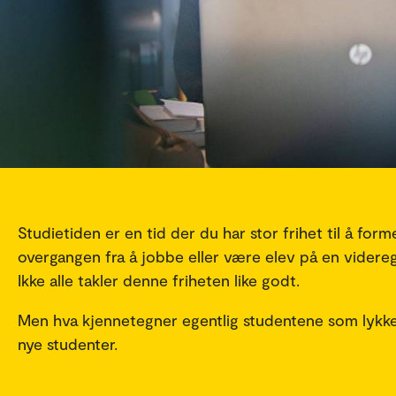
Studietiden er en tid der du har stor frihet til å fo
overgangen fra å jobbe eller være elev på en vider
Ikke alle takler denne friheten like godt.
Men hva kjennetegner egentlig studentene som lykkes
nye studenter.