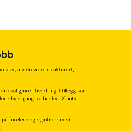
obb
arakter, må du være strukturert,
skal gjøre i hvert fag. I tillegg kan
ese hver gang du har lest X antall
r på forelesninger, jobber med
g.