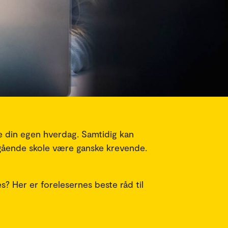
rme din egen hverdag. Samtidig kan
egående skole være ganske krevende.
? Her er forelesernes beste råd til