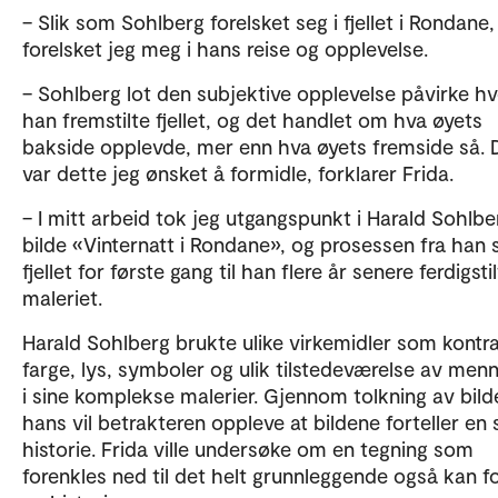
– Slik som Sohlberg forelsket seg i fjellet i Rondane,
forelsket jeg meg i hans reise og opplevelse.
– Sohlberg lot den subjektive opplevelse påvirke h
han fremstilte fjellet, og det handlet om hva øyets
bakside opplevde, mer enn hva øyets fremside så. 
var dette jeg ønsket å formidle, forklarer Frida.
– I mitt arbeid tok jeg utgangspunkt i Harald Sohlbe
bilde «Vinternatt i Rondane», og prosessen fra han 
fjellet for første gang til han flere år senere ferdigsti
maleriet.
Harald Sohlberg brukte ulike virkemidler som kontra
farge, lys, symboler og ulik tilstedeværelse av men
i sine komplekse malerier. Gjennom tolkning av bil
hans vil betrakteren oppleve at bildene forteller en 
historie. Frida ville undersøke om en tegning som
forenkles ned til det helt grunnleggende også kan fo