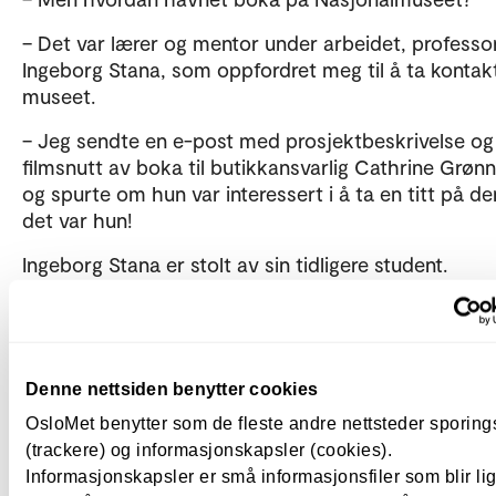
– Det var lærer og mentor under arbeidet, professo
Ingeborg Stana, som oppfordret meg til å ta konta
museet.
– Jeg sendte en e-post med prosjektbeskrivelse og
filmsnutt av boka til butikkansvarlig Cathrine Grøn
og spurte om hun var interessert i å ta en titt på d
det var hun!
Ingeborg Stana er stolt av sin tidligere student.
– Frida utmerket seg som en meget god tegner i mi
undervisning og jeg ble spesielt imponert over Frid
arbeid med eksamen i tegning som tok utgangspunk
hennes møte med Harald Sohlbergs kunst.
Denne nettsiden benytter cookies
OsloMet benytter som de fleste andre nettsteder sporin
– Hun er en kreativ og engasjerende formidler og je
(trackere) og informasjonskapsler (cookies).
aldri i tvil om at prosjektet kunne selges inn til et se
Informasjonskapsler er små informasjonsfiler som blir l
forlag, sier Stana.