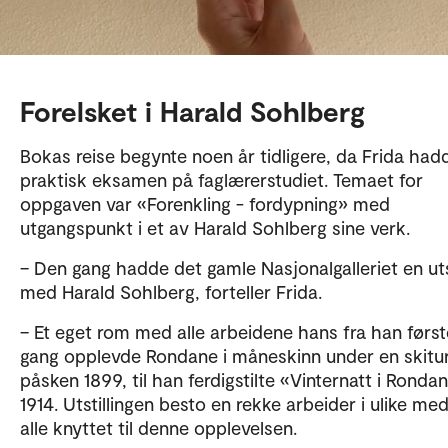
Forelsket i Harald Sohlberg
Bokas reise begynte noen år tidligere, da Frida had
praktisk eksamen på faglærerstudiet. Temaet for
oppgaven var «Forenkling - fordypning» med
utgangspunkt i et av Harald Sohlberg sine verk.
– Den gang hadde det gamle Nasjonalgalleriet en utst
med Harald Sohlberg, forteller Frida.
– Et eget rom med alle arbeidene hans fra han først
gang opplevde Rondane i måneskinn under en skitu
påsken 1899, til han ferdigstilte «Vinternatt i Rondan
1914. Utstillingen besto en rekke arbeider i ulike med
alle knyttet til denne opplevelsen.