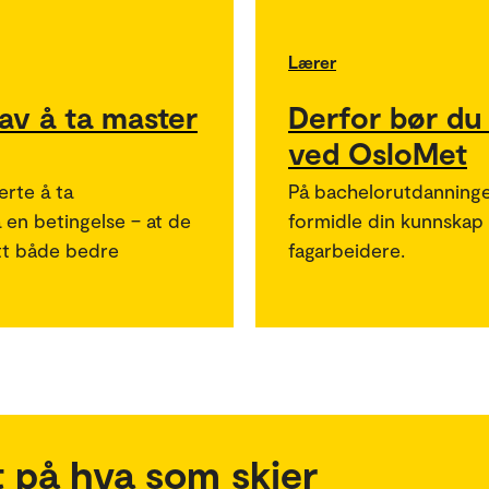
Lærer
 av å ta master
Derfor bør du
ved OsloMet
erte å ta
På bachelorutdanninge
 en betingelse – at de
formidle din kunnskap o
tt både bedre
fagarbeidere.
 på hva som skjer