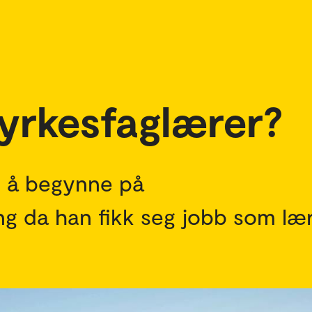
 yrkesfaglærer?
e å begynne på
g da han fikk seg jobb som lær