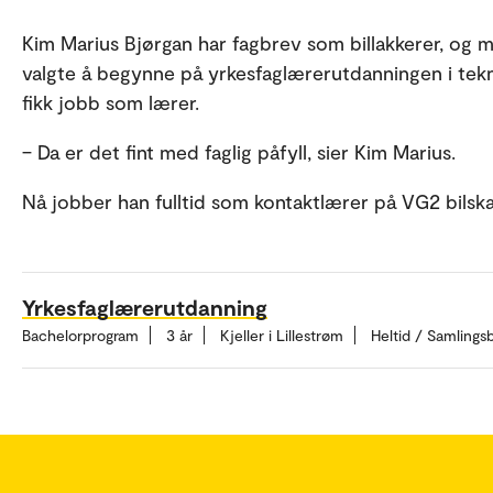
Kim Marius Bjørgan har fagbrev som billakkerer, og ma
valgte å begynne på yrkesfaglærerutdanningen i tekn
fikk jobb som lærer.
– Da er det fint med faglig påfyll, sier Kim Marius.
Nå jobber han fulltid som kontaktlærer på VG2 bilsk
Yrkesfaglærerutdanning
Bachelorprogram
3 år
Kjeller i Lillestrøm
Heltid / Samlings