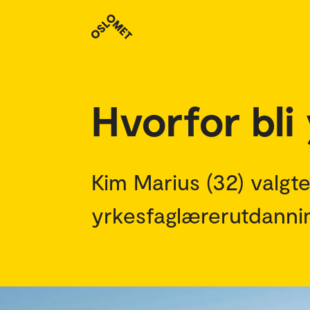
Studenthistorier
Hvorfor bli
Kim Marius (32) valgt
yrkesfaglærerutdannin