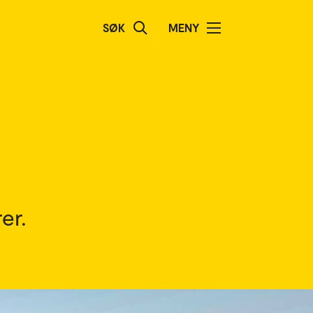
SØK
MENY
er.