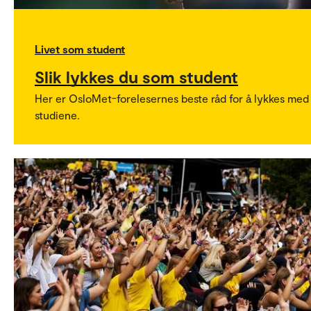
Livet som student
Slik lykkes du som student
Her er OsloMet-forelesernes beste råd for å lykkes med
studiene.