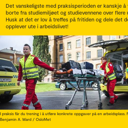
Det vanskeligste med praksisperioden er kanskje å
borte fra studiemiljøet og studievennene over flere 
Husk at det er lov å treffes på fritiden og dele det d
opplever ute i arbeidslivet!
I praksis får du trening i å utføre konkrete oppgaver på en arbeidsplass. 
Benjamin A. Ward / OsloMet