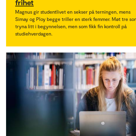
frihet
Magnus gir studentlivet en sekser på terningen, mens
Simay og Ploy begge triller en sterk femmer. Møt tre so
tryna litt i begynnelsen, men som fikk fin kontroll på
studiehverdagen.