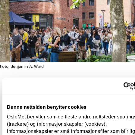
Foto: Benjamin A. Ward
Håper StartUKA er kommet for å 
Universitetet har i første omgang satt av én million
Denne nettsiden benytter cookies
til å etablere festivalen fra august 2026, men håpet 
det skal bli en årlig tradisjon.
OsloMet benytter som de fleste andre nettsteder sporin
(trackere) og informasjonskapsler (cookies).
– OsloMet trenger en arena som skaper begeistring
Informasjonskapsler er små informasjonsfiler som blir l