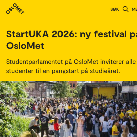
Studenthistorier
SØK
M
StartUKA 2026: ny festival p
OsloMet
Studentparlamentet på OsloMet inviterer alle
studenter til en pangstart på studieåret.