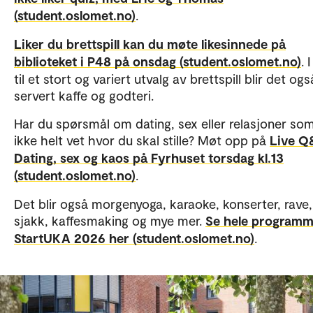
(student.oslomet.no)
.
Liker du brettspill kan du møte likesinnede på
biblioteket i P48 på onsdag (student.oslomet.no)
. 
til et stort og variert utvalg av brettspill blir det ogs
servert kaffe og godteri.
Har du spørsmål om dating, sex eller relasjoner so
ikke helt vet hvor du skal stille? Møt opp på
Live Q
Dating, sex og kaos på Fyrhuset torsdag kl.13
(student.oslomet.no)
.
Det blir også morgenyoga, karaoke, konserter, rave,
sjakk, kaffesmaking og mye mer.
Se hele programm
StartUKA 2026 her (student.oslomet.no)
.