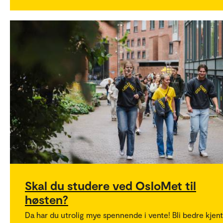
Skal du studere ved OsloMet til
høsten?
Da har du utrolig mye spennende i vente! Bli bedre kjent