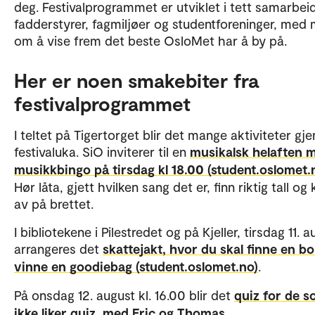
deg. Festivalprogrammet er utviklet i tett samarbe
fadderstyrer, fagmiljøer og studentforeninger, med 
om å vise frem det beste OsloMet har å by på.
Her er noen smakebiter fra
festivalprogrammet
I teltet på Tigertorget blir det mange aktiviteter g
festivaluka. SiO inviterer til en
musikalsk helaften 
musikkbingo på tirsdag kl 18.00 (student.oslomet.
Hør låta, gjett hvilken sang det er, finn riktig tall og
av på brettet.
I bibliotekene i Pilestredet og på Kjeller, tirsdag 11. 
arrangeres det
skattejakt, hvor du skal finne en b
vinne en goodiebag (student.oslomet.no)
.
På onsdag 12. august kl. 16.00 blir det
quiz for de 
ikke liker quiz, med Eric og Thomas