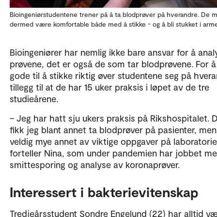
Bioingeniørstudentene trener på å ta blodprøver på hverandre. De 
dermed være komfortable både med å stikke - og å bli stukket i arm
Bioingeniører har nemlig ikke bare ansvar for å anal
prøvene, det er også de som tar blodprøvene. For å 
gode til å stikke riktig øver studentene seg på hvera
tillegg til at de har 15 uker praksis i løpet av de tre
studieårene.
– Jeg har hatt sju ukers praksis på Rikshospitalet. 
fikk jeg blant annet ta blodprøver på pasienter, me
veldig mye annet av viktige oppgaver på laboratorie
forteller Nina, som under pandemien har jobbet m
smittesporing og analyse av koronaprøver.
Interessert i bakterievitenskap
Tredjeårsstudent Sondre Engelund (22) har alltid væ