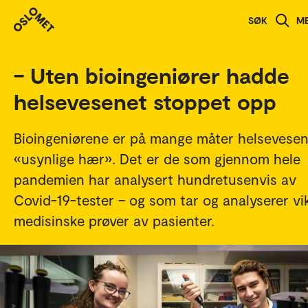
Studenthistorier
SØK
M
– Uten bioingeniører hadde
helsevesenet stoppet opp
Bioingeniørene er på mange måter helsevese
«usynlige hær». Det er de som gjennom hele
pandemien har analysert hundretusenvis av
Covid-19-tester – og som tar og analyserer vi
medisinske prøver av pasienter.