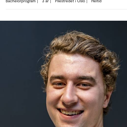
Bachelorprogram
3 år
Pilestredet i Oslo
Heltid