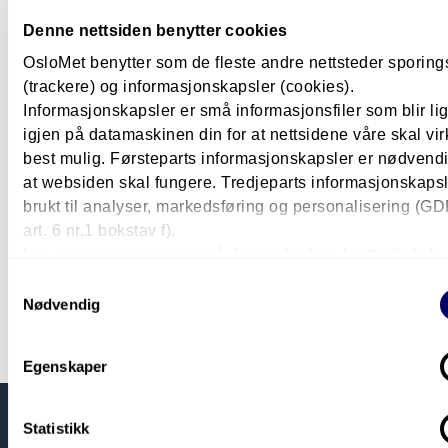
Denne nettsiden benytter cookies
Nina Paureng og Sondre Engelund er superfornøyde med studievalge
OsloMet benytter som de fleste andre nettsteder sporin
gleder seg over at de kan gå rett ut i jobb.
(trackere) og informasjonskapsler (cookies).
Informasjonskapsler er små informasjonsfiler som blir l
igjen på datamaskinen din for at nettsidene våre skal vir
Rom for å stille spørsmål
best mulig. Førsteparts informasjonskapsler er nødvendi
at websiden skal fungere. Tredjeparts informasjonskapsle
Bioingeniørfaget er i stadig utvikling, noe ikke mins
brukt til analyser, markedsføring og personalisering (G
pågående pandemien har lært oss. For plutselig k
art. 6 nr.1 bokstav f).
det et nytt virus som skal testes og analyseres, nye
Les mer om personvern på
denne lenken (nytt vindu).
testmetoder og tidspress for å levere prøveresultate
Samtykkevalg
Både Nina og Sondre har vært veldig fornøyde med
Nødvendig
kombinasjonen av teori og praksis som studiet har 
opp til.
Egenskaper
Statistikk