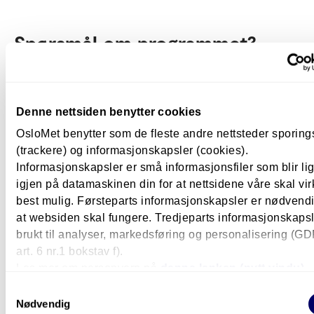
Spørsmål om programmet?
Ta kontakt med oss på e-post.
Mer om forskerutdanning ved
Denne nettsiden benytter cookies
OsloMet
OsloMet benytter som de fleste andre nettsteder sporin
(trackere) og informasjonskapsler (cookies).
Informasjonskapsler er små informasjonsfiler som blir l
Informasjon om forskerutdanning ved OsloMet
igjen på datamaskinen din for at nettsidene våre skal vir
(ansatt.oslomet.no)
best mulig. Førsteparts informasjonskapsler er nødvendi
Ressursside for ph.d.-kandidater på Fakultet for
at websiden skal fungere. Tredjeparts informasjonskapsle
teknologi, kunst og design (ansatt.oslomet.no)
brukt til analyser, markedsføring og personalisering (G
art. 6 nr.1 bokstav f).
PhD on track (phdontrack.net)
. En nettbasert re
Les mer om personvern på
denne lenken (nytt vindu).
for ph.d.-kandidater og forskere.
Samtykkevalg
Nødvendig