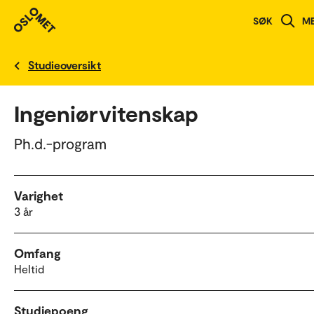
SØK
M
English version
Studieoversikt
Ingeniørvitenskap
Ph.d.-program
Varighet
3 år
Omfang
Heltid
Studiepoeng