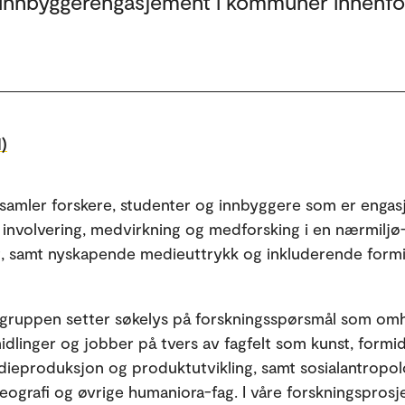
g innbyggerengasjement i kommuner innenfo
)
samler forskere, studenter og innbyggere som er engasj
 involvering, medvirkning og medforsking i en nærmiljø
, samt nyskapende medieuttrykk og inkluderende formi
gruppen setter søkelys på forskningsspørsmål som om
dlinger og jobber på tvers av fagfelt som kunst, formid
ieproduksjon og produktutvikling, samt sosialantropol
ografi og øvrige humaniora-fag. I våre forskningsprosj