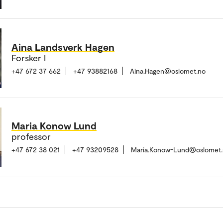
Aina Landsverk Hagen
Forsker I
+47 672 37 662
+47 93882168
Aina.Hagen@oslomet.no
Maria Konow Lund
professor
+47 672 38 021
+47 93209528
Maria.Konow-Lund@oslomet