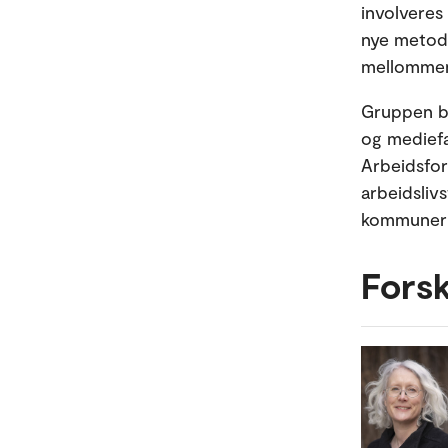
involveres
nye metode
mellommenn
Gruppen by
og mediefa
Arbeidsfor
arbeidsliv
kommuner 
Fors