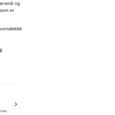
pørsmål og
 som er
urnalistikk
og
t.no