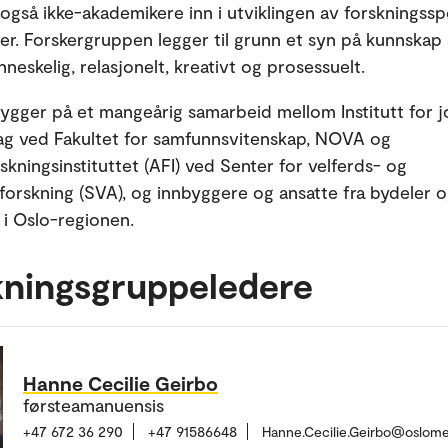
 også ikke-akademikere inn i utviklingen av forskningss
r. Forskergruppen legger til grunn et syn på kunnskap
eskelig, relasjonelt, kreativt og prosessuelt.
gger på et mangeårig samarbeid mellom Institutt for jo
g ved Fakultet for samfunnsvitenskap, NOVA og
skningsinstituttet (AFI) ved Senter for velferds- og
sforskning (SVA), og innbyggere og ansatte fra bydeler 
i Oslo-regionen.
kningsgruppeledere
Hanne Cecilie Geirbo
førsteamanuensis
+47 672 36 290
+47 91586648
Hanne.Cecilie.Geirbo@oslome