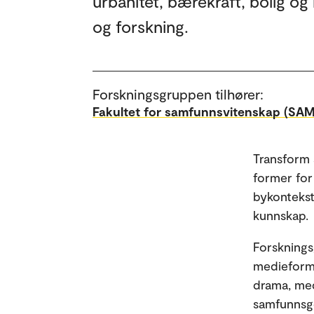
urbanitet, bærekraft, bolig o
og forskning.
Forskningsgruppen tilhører:
Fakultet for samfunnsvitenskap (SAM
Transform 
former for
bykontekst
kunnskap.
Forsknings
medieformi
drama, med
samfunnsge