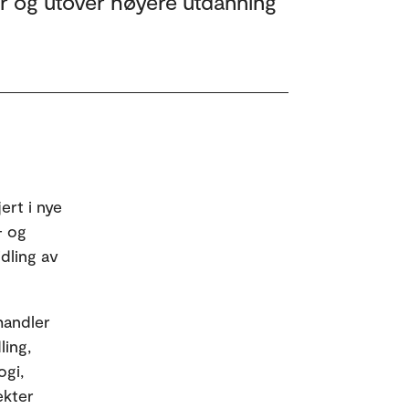
r og utover høyere utdanning
ert i nye
- og
dling av
handler
ling,
ogi,
ekter