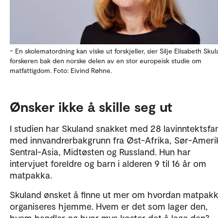
– En skolematordning kan viske ut forskjeller, sier Silje Elisabeth Skul
forskeren bak den norske delen av en stor europeisk studie om
matfattigdom. Foto: Eivind Røhne.
Ønsker ikke å skille seg ut
I studien har Skuland snakket med 28 lavinntektsfam
med innvandrerbakgrunn fra Øst-Afrika, Sør-Ameri
Sentral-Asia, Midtøsten og Russland. Hun har
intervjuet foreldre og barn i alderen 9 til 16 år om
matpakka.
Skuland ønsket å finne ut mer om hvordan matpak
organiseres hjemme. Hvem er det som lager den,
hvem handler og hvor mye koster det å lage den?