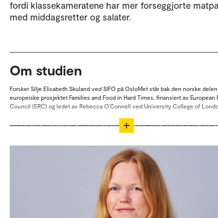
fordi klassekameratene har mer forseggjorte matp
med middagsretter og salater.
Om studien
Forsker Silje Elisabeth Skuland ved SIFO på OsloMet står bak den norske delen
europeiske prosjektet Families and Food in Hard Times, finansiert av European
Council (ERC) og ledet av Rebecca O’Connell ved University College of Lond
Skuland har skrevet et av kapitlene i antologien Inclusive Consumption: Immigr
Access to and Use of Public and Private Goods and Services.
Antologien springer ut av SIFOs satsingsområde Inkluderende forbruk, med må
utvikle og formidle kunnskap om hvordan forbruk kan fremme og hemme
samfunnsdeltakelse og sosial inkludering av sårbare grupper via økt medvirknin
tilgang til og bruk av markedsplasser, varer og tjenester.