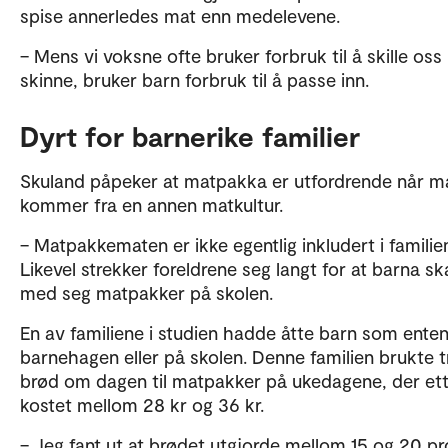
spise annerledes mat enn medelevene.
– Mens vi voksne ofte bruker forbruk til å skille oss
skinne, bruker barn forbruk til å passe inn.
Dyrt for barnerike familier
Skuland påpeker at matpakka er utfordrende når m
kommer fra en annen matkultur.
– Matpakkematen er ikke egentlig inkludert i famili
Likevel strekker foreldrene seg langt for at barna ska
med seg matpakker på skolen.
En av familiene i studien hadde åtte barn som enten 
barnehagen eller på skolen. Denne familien brukte t
brød om dagen til matpakker på ukedagene, der et
kostet mellom 28 kr og 36 kr.
– Jeg fant ut at brødet utgjorde mellom 15 og 20 p