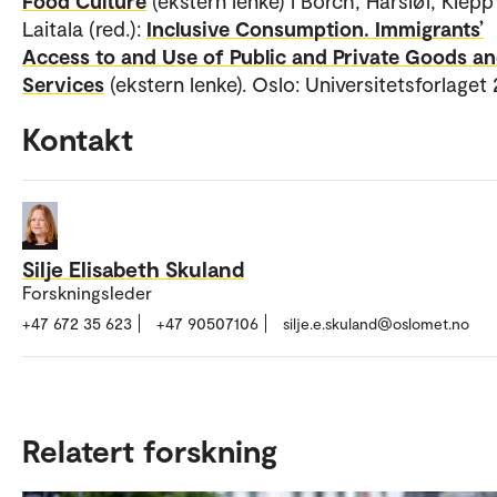
Food Culture
(ekstern lenke) i Borch, Harsløf, Klepp
Laitala (red.):
Inclusive Consumption. Immigrants’
Access to and Use of Public and Private Goods a
Services
(ekstern lenke). Oslo: Universitetsforlaget 
Kontakt
Silje Elisabeth Skuland
Forskningsleder
+47 672 35 623
+47 90507106
silje.e.skuland@oslomet.no
Relatert forskning