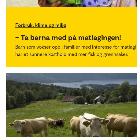
Forbruk, klima og miljø
– Ta barna med på matlagingen!
Barn som vokser opp i familier med interesse for matlag
har et sunnere kosthold med mer fisk og grønnsaker.