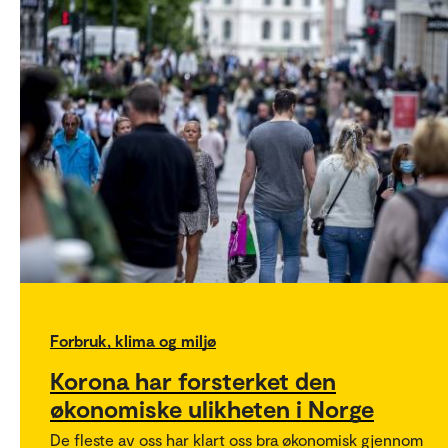
Forbruk, klima og miljø
Korona har forsterket den
økonomiske ulikheten i Norge
De fleste av oss har klart oss bra økonomisk gjennom