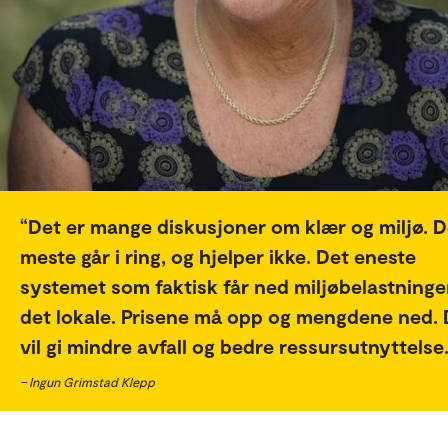
Det er mange diskusjoner om klær og miljø. D
meste går i ring, og hjelper ikke. Det eneste
systemet som faktisk får ned miljøbelastninge
det lokale. Prisene må opp og mengdene ned. 
vil gi mindre avfall og bedre ressursutnyttelse.
– Ingun Grimstad Klepp