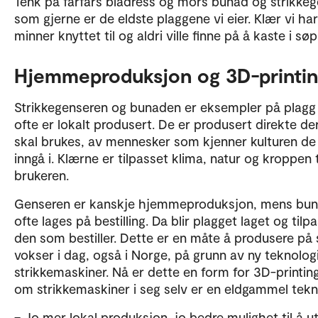
Tenk på farfars blådress og mors bunad og strikkeg
som gjerne er de eldste plaggene vi eier. Klær vi ha
minner knyttet til og aldri ville finne på å kaste i søp
Hjemmeproduksjon og 3D-printi
Strikkegenseren og bunaden er eksempler på plag
ofte er lokalt produsert. De er produsert direkte de
skal brukes, av mennesker som kjenner kulturen de
inngå i. Klærne er tilpasset klima, natur og kroppen t
brukeren.
Genseren er kanskje hjemmeproduksjon, mens bu
ofte lages på bestilling. Da blir plagget laget og tilp
den som bestiller. Dette er en måte å produsere på
vokser i dag, også i Norge, på grunn av ny teknolog
strikkemaskiner. Nå er dette en form for 3D-printing
om strikkemaskiner i seg selv er en eldgammel tekn
– Jo mer lokal produksjon, jo bedre mulighet til å ut