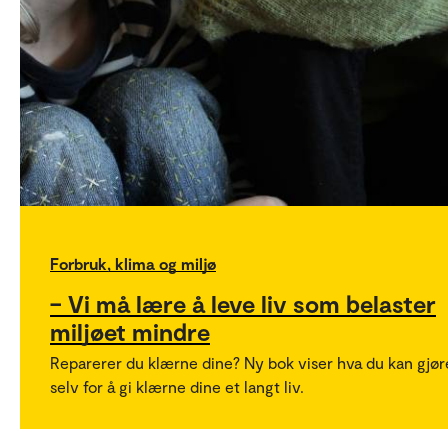
Forbruk, klima og miljø
– Vi må lære å leve liv som belaster
miljøet mindre
Reparerer du klærne dine? Ny bok viser hva du kan gjør
selv for å gi klærne dine et langt liv.