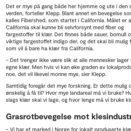
Det er mye på gang både her hjemme og ute i den 
verden, forteller Klepp. Blant annet en bevegelse s
kalles Fibershed, som startet i California. Målet er a
California skal kunne bli selvforsynt med fiber og
fargestoffer til klær. Det finnes både sauer, bomull 
viktige fargestoffet indigo der, og det skal bli mulig 
som vil å bare ha klær fra California.
– Det trenger ikke være slik at alle mennesker lager 
egne klær. Men hvis vi kan øke graden av lokalprod
noe, det vil likevel monne mye, sier Klepp.
Samtidig foregår det mye forskning. Er dette mulig 
ønskelig å få til? Hvor mye landareal må vi bruke? H
slags klær skal vi lage, og hvor lenge må vi bruke k
Grasrotbevegelse mot klesindust
– Vi har et marked i Norge for lokalt produserte klæ