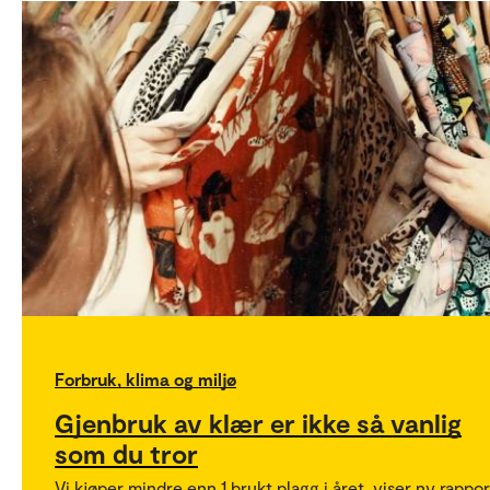
Forbruk, klima og miljø
Gjenbruk av klær er ikke så vanlig
som du tror
Vi kjøper mindre enn 1 brukt plagg i året, viser ny rappor