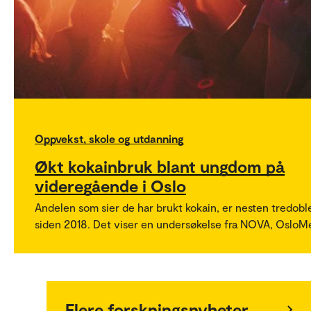
Oppvekst, skole og utdanning
Økt kokainbruk blant ungdom på
videregående i Oslo
Andelen som sier de har brukt kokain, er nesten tredobl
siden 2018. Det viser en undersøkelse fra NOVA, OsloM
Flere forskningsnyheter