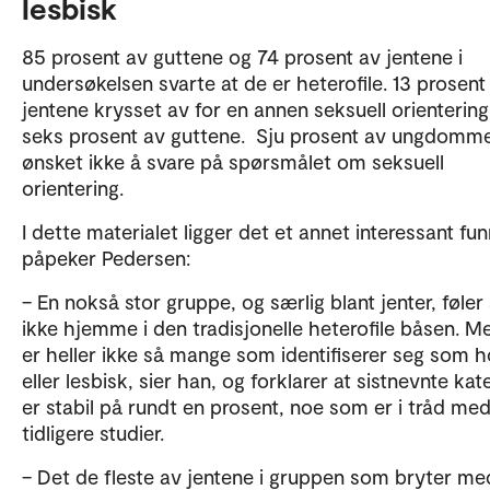
lesbisk
85 prosent av guttene og 74 prosent av jentene i
undersøkelsen svarte at de er heterofile. 13 prosent
jentene krysset av for en annen seksuell orienterin
seks prosent av guttene. Sju prosent av ungdomm
ønsket ikke å svare på spørsmålet om seksuell
orientering.
I dette materialet ligger det et annet interessant fun
påpeker Pedersen:
– En nokså stor gruppe, og særlig blant jenter, føler
ikke hjemme i den tradisjonelle heterofile båsen. M
er heller ikke så mange som identifiserer seg som h
eller lesbisk, sier han, og forklarer at sistnevnte kat
er stabil på rundt en prosent, noe som er i tråd me
tidligere studier.
– Det de fleste av jentene i gruppen som bryter me