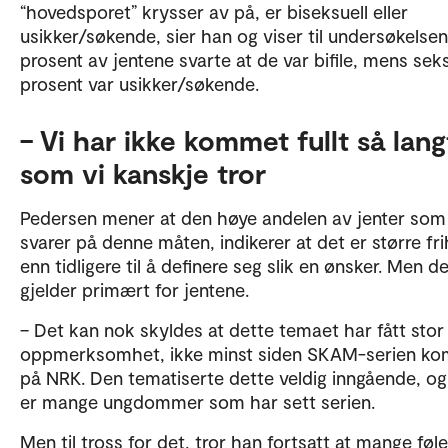
“hovedsporet” krysser av på, er biseksuell eller
usikker/søkende, sier han og viser til undersøkelsen
prosent av jentene svarte at de var bifile, mens sek
prosent var usikker/søkende.
– Vi har ikke kommet fullt så lang
som vi kanskje tror
Pedersen mener at den høye andelen av jenter som
svarer på denne måten, indikerer at det er større fri
enn tidligere til å definere seg slik en ønsker. Men d
gjelder primært for jentene.
– Det kan nok skyldes at dette temaet har fått stor
oppmerksomhet, ikke minst siden SKAM-serien ko
på NRK. Den tematiserte dette veldig inngående, og
er mange ungdommer som har sett serien.
Men til tross for det, tror han fortsatt at mange føl