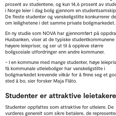
prosent av studentene, og kun 14,6 prosent av stud
i Norge leier i dag bolig gjennom en studentsamski
De fleste studenter og vanskeligstilte konkurrerer d
om leilighetene i det samme private boligmarkedet
En ny studie som NOVA har gjennomført på oppdra
Husbanken, viser at de typiske studentkommunene
høyere leiepriser, og ser ut til å oppleve større
boligsosiale utfordringer enn andre kommuner.
– I en kommune med mange studenter, høye leiepri
få kommunale utleieboliger har vanskeligstilte i
boligmarkedet krevende vilkår for å finne seg et go
sted å bo, sier forsker Maja Flåto.
Studenter er attraktive leietaker
Studenter oppfattes som attraktive for utleiere. De
vurderes generelt som sikre betalere, de represente