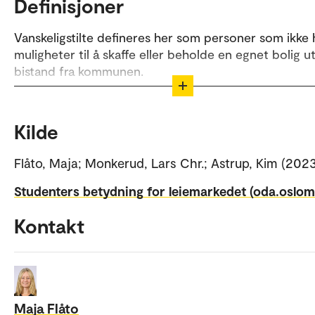
Definisjoner
Vanskeligstilte defineres her som personer som ikke 
muligheter til å skaffe eller beholde en egnet bolig u
bistand fra kommunen.
Lavinntektshusholdninger defineres som husstander
beboerne tjener under 60 prosent av norsk median
Kilde
etter skatt.
Flåto, Maja; Monkerud, Lars Chr.; Astrup, Kim (2023
Studenters betydning for leiemarkedet (oda.oslom
Kontakt
Maja Flåto