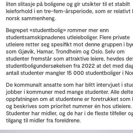
liten slitasje på boligene og gir utsikter til et stabilt
leieforhold i en tre–fem-årsperiode, som er relativt 
norsk sammenheng.
Begrepet «studentbolig» rommer mer enn
studentsamskipnadenes utleieboliger. Flere private
utleiere retter seg spesifikt mot denne gruppen i by
som Gjøvik, Hamar, Trondheim og Oslo. Selv om
studenter fremstår som attraktive leiere, hevdes det
studentboligundersøkelsen fra 2022 at det med da
antall studenter mangler 15 000 studentboliger i No
De kommunalt ansatte som har blitt intervjuet i stu
jobber i kommuner med mange studenter. Alle delt
oppfatningen om at studentene er foretrukket som l
og beskrives som prioritet nummer én hos utleiere.
Studenter har midler, og de har i de fleste tilfeller o
tilgang til midler fra foreldrene.