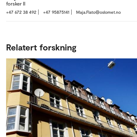
forsker II
+47 672 38 492
+47 95875141
Maja.Flato@oslomet.no
Relatert forskning