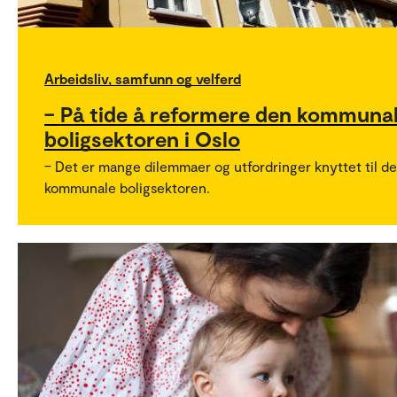
Arbeidsliv, samfunn og velferd
– På tide å reformere den kommuna
boligsektoren i Oslo
– Det er mange dilemmaer og utfordringer knyttet til d
kommunale boligsektoren.