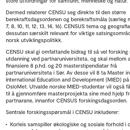
store utfordringar for samfunn, menneske og natur.
Dermed relaterer CENSU seg direkte til den større
berekraftsdagsordenen og berekraftsmåla (særleg m
7, 8, 10, 11, 12, 13, 14, 16). CENSUS tema og geografia
dessutan særskilt relevant for viktige satsingsområd
norsk utviklingspolitikk.
CENSU skal gi omfattande bidrag til så vel forskin
utdanning ved partnaruniversiteta, og skal mellom 
finansiere 8 p.hd. og 20 masterstipendiatar frå
partnaruniversiteta i Sør. Av desse vil 8 ta Master in
International Education and Development (MIED) på
OsloMet. Utvalde norske MIED-studentar vil også f
til å gjennomføre masterprosjekta sine med hjelp fr
partnarane, innanfor CENSUS forskingsdagsorden.
Sentrale forskingsspørsmål i CENSU inkluderer:
Korleis samspiller økologiske og sosiale forhold i 