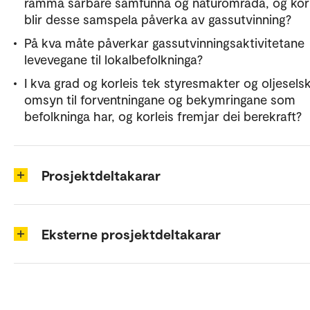
ramma sårbare samfunna og naturområda, og korl
blir desse samspela påverka av gassutvinning?
På kva måte påverkar gassutvinningsaktivitetane
levevegane til lokalbefolkninga?
I kva grad og korleis tek styresmakter og oljesels
omsyn til forventningane og bekymringane som
befolkninga har, og korleis fremjar dei berekraft?
Prosjektdeltakarar
Eksterne prosjektdeltakarar