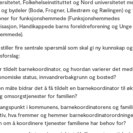
ersitetet, Folkehelseinstituttet og Nord universitetet me
g bydeler (Bodø, Frogner, Lillestrøm og Rælingen) og 
joner for funksjonshemmede (Funksjonshemmedes
nisasjon, Handikappede barns foreldreforening og Unge
hemmede).
 stiller fire sentrale spørsmål som skal gi ny kunnskap o
sforslag:
 tildelt barnekoordinator, og hvordan varierer det med
onomiske status, innvandrerbakgrunn og bosted?
en måte bidrar det å få tildelt en barnekoordinator til økt
g omsorgstjenester for familien?
angspunkt i kommunens, barnekoordinatorens og famil
tiv, hva fremmer og hemmer barnekoordinatorordning
 om å koordinere tjenester familiene har behov for?