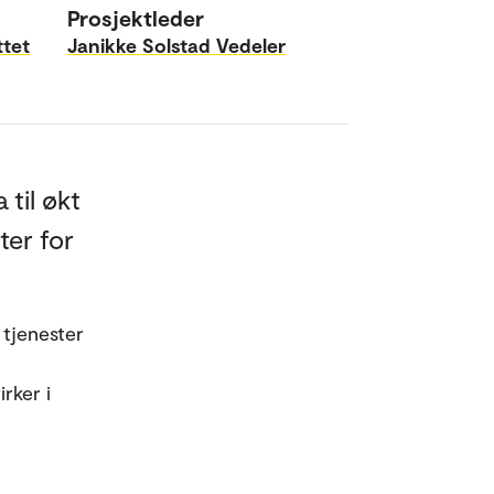
Prosjektleder
ttet
Janikke Solstad Vedeler
til økt
ter for
tjenester
rker i