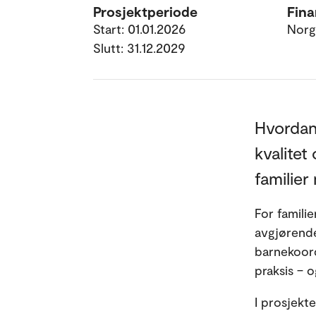
Prosjektperiode
Fina
Start: 01.01.2026
Norg
Slutt: 31.12.2029
Hvordan 
kvalitet
familie
For famili
avgjørende
barnekoord
praksis – o
I prosjekt