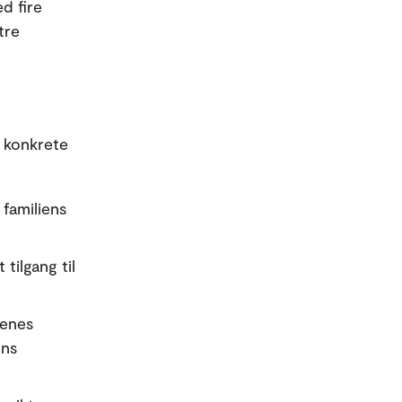
d fire
tre
g konkrete
 familiens
 tilgang til
ienes
ens