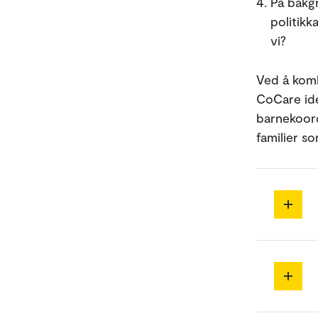
På bakgr
politikk
vi?
Ved å komb
CoCare ide
barnekoord
familier so