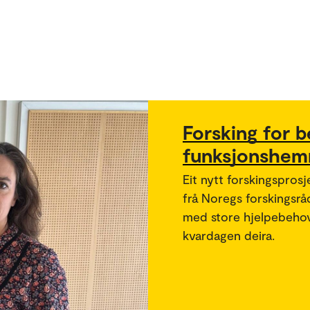
Forsking for b
funksjonshem
Eit nytt forskingsprosj
frå Noregs forskingsråd
med store hjelpebehov 
kvardagen deira.