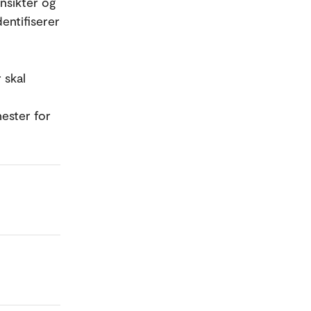
nnsikter og
entifiserer
 skal
nester for