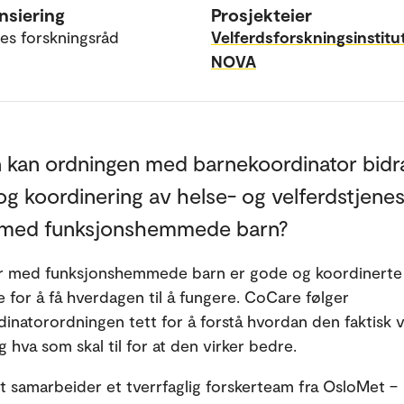
nsiering
Prosjekteier
es forskningsråd
Velferdsforskningsinstitu
NOVA
kan ordningen med barnekoordinator bidra 
 og koordinering av helse- og velferdstjenes
r med funksjonshemmede barn?
er med funksjonshemmede barn er gode og koordinerte 
 for å få hverdagen til å fungere. CoCare følger
inatorordningen tett for å forstå hvordan den faktisk vi
g hva som skal til for at den virker bedre.
et samarbeider et tverrfaglig forskerteam fra OsloMet –