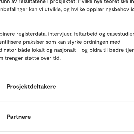
unn av resultatene i prosjektet: Hvilke nye teoretiske i
anbefalinger kan vi utvikle, og hvilke opplæringsbehov id
inere registerdata, intervjuer, feltarbeid og casestudier
ntifisere praksiser som kan styrke ordningen med
inator både lokalt og nasjonalt – og bidra til bedre tje
m trenger støtte over tid.
Prosjektdeltakere
Partnere