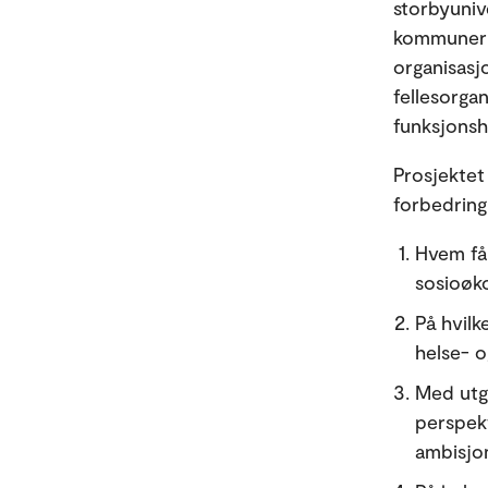
storbyuniv
kommuner o
organisas
fellesorga
funksjons
Prosjektet
forbedring
Hvem får
sosioøk
På hvilk
helse- o
Med utg
perspek
ambisjon