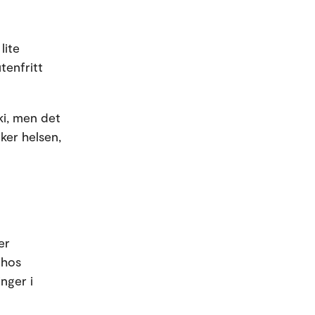
lite
tenfritt
ki, men det
rker helsen,
er
 hos
nger i