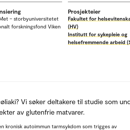
nsiering
Prosjekteier
Met – storbyuniversitetet
Fakultet for helsevitensk
onalt forskningsfond Viken
(HV)
Institutt for sykepleie og
helsefremmende arbeid (
øliaki? Vi søker deltakere til studie som u
ekter av glutenfrie matvarer.
 en kronisk autoimmun tarmsykdom som trigges av