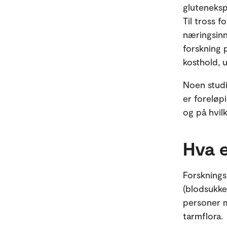
gluteneksp
Til tross 
næringsinn
forskning 
kosthold, u
Noen studi
er foreløpi
og på hvil
Hva 
Forsknings
(blodsukke
personer m
tarmflora.