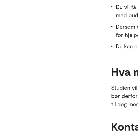
Du vil få
med budb
Dersom d
for hjelp
Du kan om
Hva m
Studien vi
bør derfor
til deg me
Kont