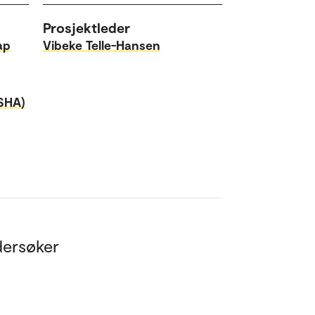
Prosjektleder
ap
Vibeke Telle-Hansen
SHA)
ndersøker