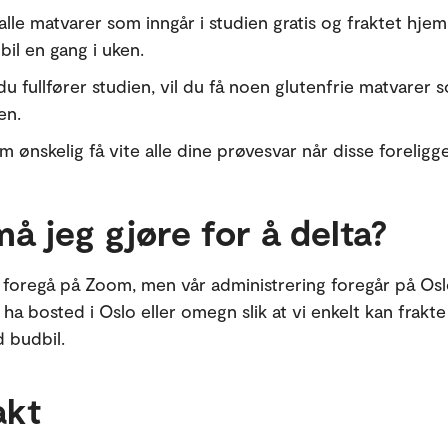
 alle matvarer som inngår i studien gratis og fraktet hjem
il en gang i uken.
u fullfører studien, vil du få noen glutenfrie matvarer 
en.
 ønskelig få vite alle dine prøvesvar når disse foreligge
å jeg gjøre for å delta?
l foregå på Zoom, men vår administrering foregår på Os
 ha bosted i Oslo eller omegn slik at vi enkelt kan frakt
d budbil.
akt