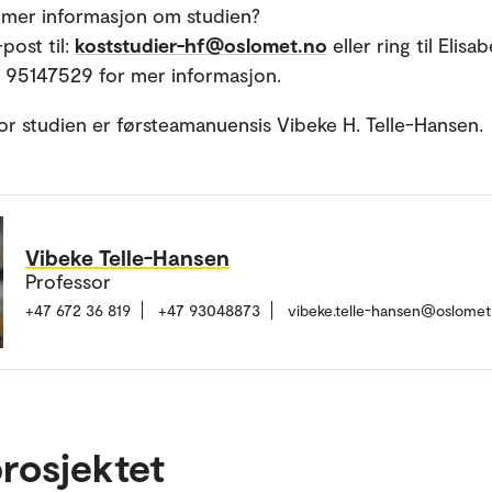
 mer informasjon om studien?
post til:
koststudier-hf@oslomet.no
eller ring til Elis
: 95147529 for mer informasjon.
for studien er førsteamanuensis Vibeke H. Telle-Hansen.
Vibeke Telle-Hansen
Professor
+47 672 36 819
+47 93048873
vibeke.telle-hansen@oslomet
rosjektet