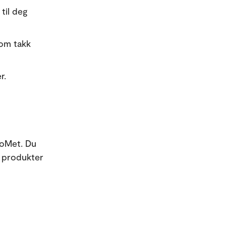
 til deg
som takk
r.
loMet. Du
e produkter