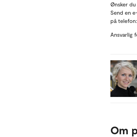
Ønsker du
Send en e-
på telefon
Ansvarlig 
Om p