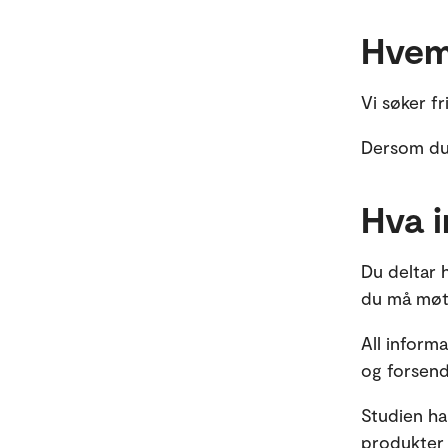
Hvem
Vi søker f
Dersom du 
Hva i
Du deltar 
du må møte
All inform
og forsende
Studien har
produkter 