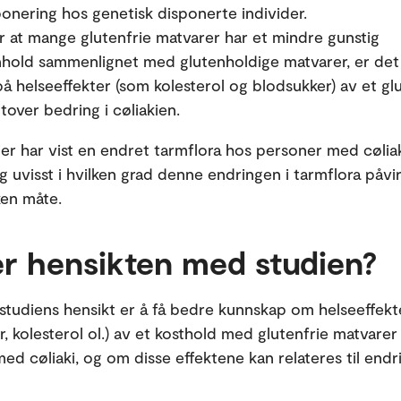
onering hos genetisk disponerte individer.
for at mange glutenfrie matvarer har et mindre gunstig
hold sammenlignet med glutenholdige matvarer, er det 
på helseeffekter (som kolesterol og blodsukker) av et glu
tover bedring i cøliakien.
er har vist en endret tarmflora hos personer med cølia
g uvisst i hvilken grad denne endringen i tarmflora påvi
ken måte.
er hensikten med studien?
studiens hensikt er å få bedre kunnskap om helseeffekt
r, kolesterol ol.) av et kosthold med glutenfrie matvarer
ed cøliaki, og om disse effektene kan relateres til endri