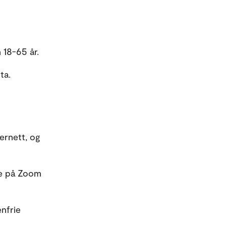
 18-65 år.
ta.
ernett, og
øte på Zoom
enfrie