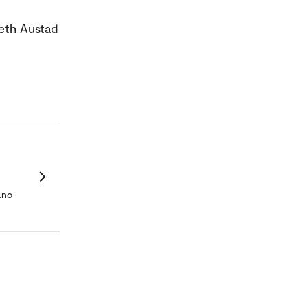
abeth Austad
.no