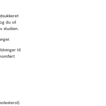
odsukkeret
og du vil
v studien.
anger.
ldninger til
nnomført
olesterol).