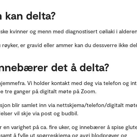
 kan delta?
riske kvinner og menn med diagnostisert cøliaki i alderen
røyker, er gravid eller ammer kan du dessverre ikke del
nnebærer det å delta?
hjemmefra. Vi holder kontakt med deg via telefon og int
 tre ganger på digitalt møte på Zoom.
asjon blir samlet inn via nettskjema/telefon/digitalt m
lser vil skje via post og budbil.
 en varighet på ca. fire uker, og innebærer å spise glut
samt å fylle ut spørreskjema og avgi blodprøver og