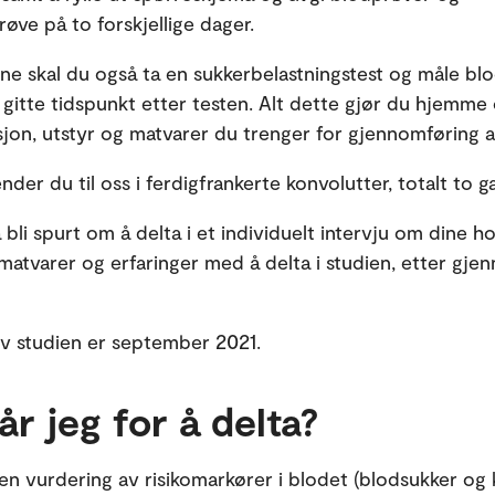
røve på to forskjellige dager.
ne skal du også ta en sukkerbelastningstest og måle bl
 gitte tidspunkt etter testen. Alt dette gjør du hjemme 
sjon, utstyr og matvarer du trenger for gjennomføring a
der du til oss i ferdigfrankerte konvolutter, totalt to g
 bli spurt om å delta i et individuelt intervju om dine ho
 matvarer og erfaringer med å delta i studien, etter gje
v studien er september 2021.
år jeg for å delta?
 en vurdering av risikomarkører i blodet (blodsukker og k