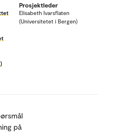
Prosjektleder
ttet
Elisabeth Ivarsflaten
(Universitetet i Bergen)
et
)
pørsmål
ning på