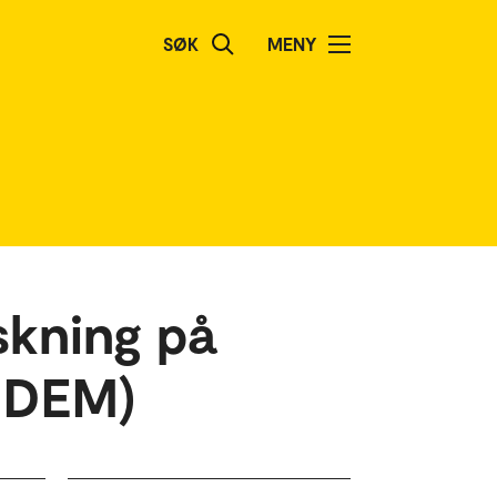
SØK
MENY
skning på
KODEM)