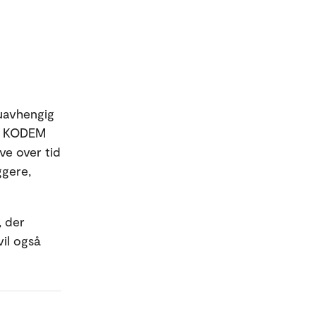
 uavhengig
r. KODEM
ve over tid
ggere,
, der
il også