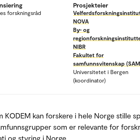
nsiering
Prosjekteier
es forskningsråd
Velferdsforskningsinstitu
NOVA
By- og
regionforskningsinstitutt
NIBR
Fakultet for
samfunnsvitenskap (SAM
Universitetet i Bergen
(koordinator)
 KODEM kan forskere i hele Norge stille s
 samfunnsgrupper som er relevante for forsk
i og styring i Norge.