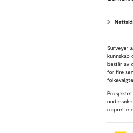
Nettsid
Surveyer a
kunnskap o
består av 
for fire s
folkevalgte
Prosjektet
undersøkel
opprette n