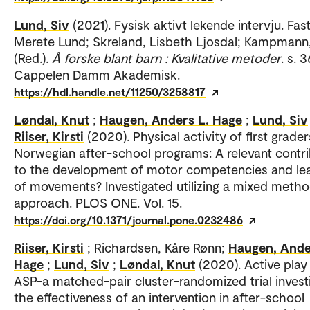
Lund, Siv
(2021). Fysisk aktivt lekende intervju. Fast
Merete Lund; Skreland, Lisbeth Ljosdal; Kampmann
(Red.).
Å forske blant barn : Kvalitative metoder
. s. 
Cappelen Damm Akademisk.
https://hdl.handle.net/11250/3258817
Løndal, Knut
;
Haugen, Anders L. Hage
;
Lund, Siv
Riiser, Kirsti
(2020). Physical activity of first grader
Norwegian after-school programs: A relevant contri
to the development of motor competencies and le
of movements? Investigated utilizing a mixed meth
approach. PLOS ONE. Vol. 15.
https://doi.org/10.1371/journal.pone.0232486
Riiser, Kirsti
; Richardsen, Kåre Rønn;
Haugen, Ande
Hage
;
Lund, Siv
;
Løndal, Knut
(2020). Active play 
ASP-a matched-pair cluster-randomized trial invest
the effectiveness of an intervention in after-school