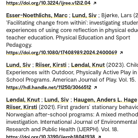
https://doi.org/10.3224/ijree.v12i2.04
Esser-Noethlichs, Marc
;
Lund, Siv
; Bjørke, Lars (
‘Facilitating change from within’: investigating studen
experiences of using core reflection in physical edu
teacher education. Physical Education and Sport
Pedagogy.
https://doi.org/10.1080/17408989.2024.2400069
Lund, Siv
;
Riiser, Kirsti
;
Løndal, Knut
(2023). Chil
Experiences with Outdoor, Physically Active Play in
School Programs. American Journal of Play. Vol. 15.
https://hdl.handle.net/11250/3066512
Løndal, Knut
;
Lund, Siv
;
Haugen, Anders L. Hage
Riiser, Kirsti
(2021). First graders’ stationary behavio
Norwegian after-school programs: A mixed metho
investigation. International Journal of Environmental
Research and Public Health (IJERPH). Vol. 18.
https://doi.org/10.3390/ijerph18041938