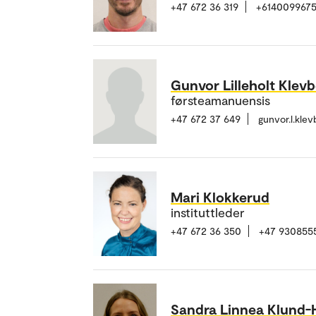
+47 672 36 319
+614009967
Gunvor Lilleholt Klev
førsteamanuensis
+47 672 37 649
gunvor.l.kle
Mari Klokkerud
instituttleder
+47 672 36 350
+47 930855
Sandra Linnea Klund