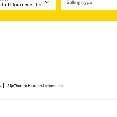
Stillingstype
6
SiljeTherese.Heiszter@oslomet.no