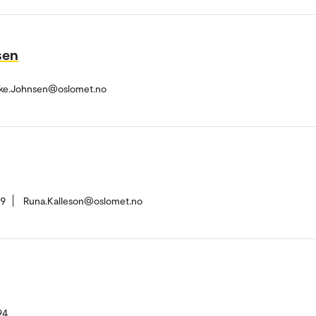
sen
ke.Johnsen@oslomet.no
29
Runa.Kalleson@oslomet.no
94