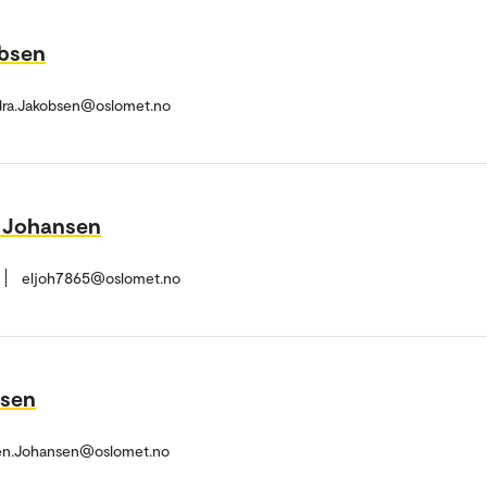
obsen
dra.Jakobsen@oslomet.no
o Johansen
eljoh7865@oslomet.no
nsen
ken.Johansen@oslomet.no