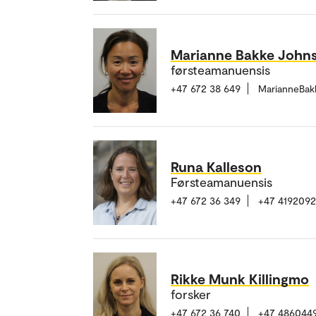
Marianne Bakke John
førsteamanuensis
+47 672 38 649
MarianneBak
Runa Kalleson
Førsteamanuensis
+47 672 36 349
+47 419209
Rikke Munk Killingmo
forsker
+47 672 36 740
+47 486044