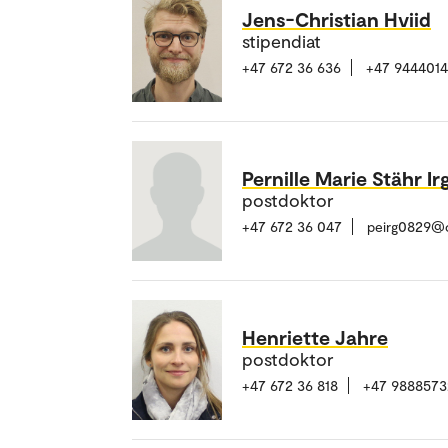
Jens-Christian Hviid
stipendiat
+47 672 36 636
+47 944401
Pernille Marie Stähr I
postdoktor
+47 672 36 047
peirg0829@o
Henriette Jahre
postdoktor
+47 672 36 818
+47 9888573