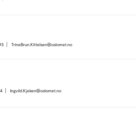
93
TrineBrun.Kittelsen@oslomet.no
14
Ingvild.Kjeken@oslomet.no