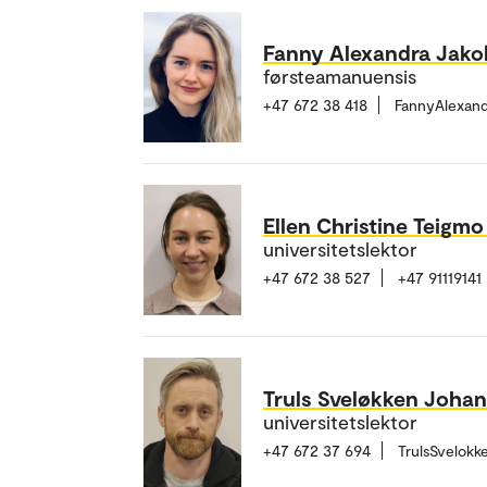
Fanny Alexandra Jak
førsteamanuensis
+47 672 38 418
FannyAlexan
Ellen Christine Teigm
universitetslektor
+47 672 38 527
+47 91119141
Truls Sveløkken Joha
universitetslektor
+47 672 37 694
TrulsSvelok