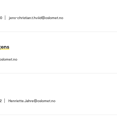
40
jens-christian.t.hviid@oslomet.no
rgens
slomet.no
2
Henriette.Jahre@oslomet.no