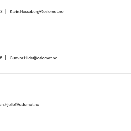
72
Karin.Hesseberg@oslomet.no
45
Gunvor.Hilde@oslomet.no
sen.Hjelle@oslomet.no