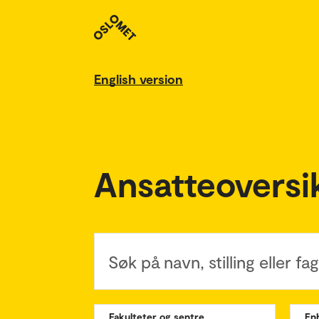
English version
Ansatteoversi
Søk på navn, stilling eller f
Fakulteter og sentre
En