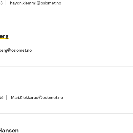
53
haydn.klemm1@oslomet.no
berg
vberg@oslomet.no
56
Mari.Klokkerud@oslomet.no
-Hansen