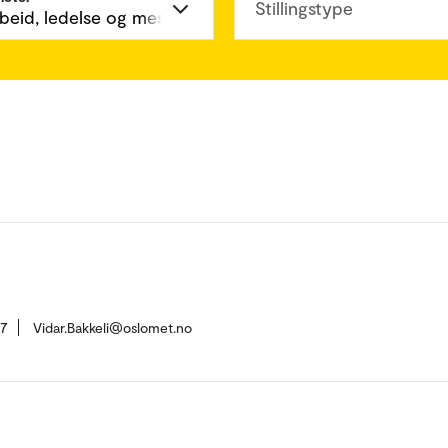
Stillingstype
17
Vidar.Bakkeli@oslomet.no