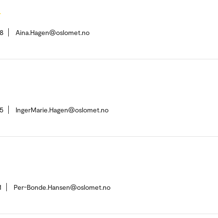
n
8
Aina.Hagen@oslomet.no
5
IngerMarie.Hagen@oslomet.no
1
Per-Bonde.Hansen@oslomet.no