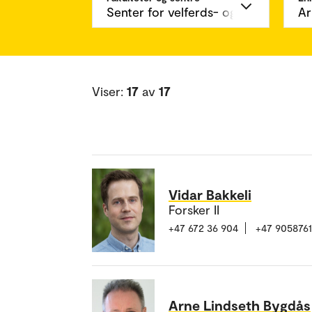
Viser:
17
av
17
Vidar Bakkeli
Forsker II
+47 672 36 904
+47 905876
Arne Lindseth Bygdås