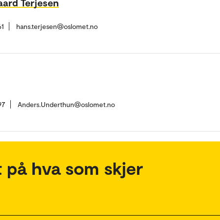
aard Terjesen
61
hans.terjesen@oslomet.no
97
Anders.Underthun@oslomet.no
 på hva som skjer