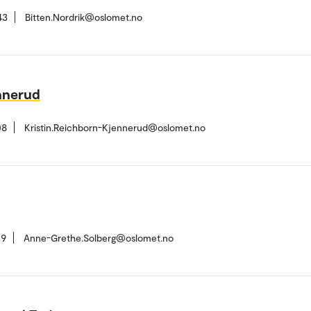
43
Bitten.Nordrik@oslomet.no
nnerud
08
Kristin.Reichborn-Kjennerud@oslomet.no
29
Anne-Grethe.Solberg@oslomet.no