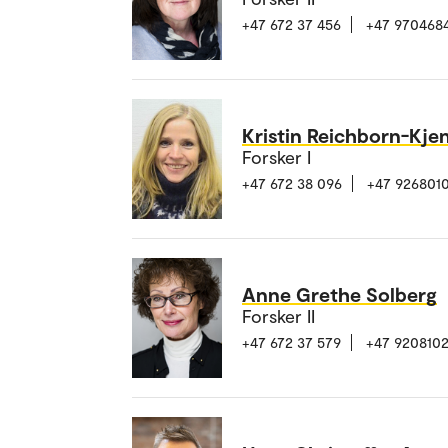
+47 672 37 456
+47 970468
Kristin Reichborn-Kje
Forsker I
+47 672 38 096
+47 926801
Anne Grethe Solberg
Forsker II
+47 672 37 579
+47 920810