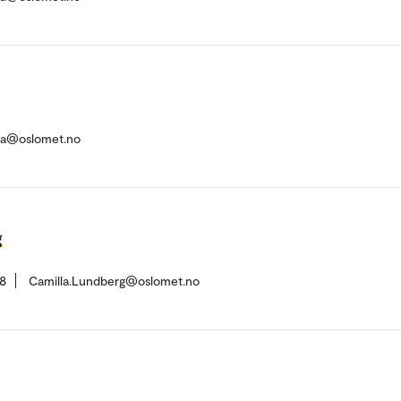
va@oslomet.no
g
8
Camilla.Lundberg@oslomet.no