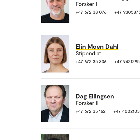
Forsker I
+47 672 38 076
+47 930587
Elin Moen Dahl
Stipendiat
+47 672 35 336
+47 9421295
Dag Ellingsen
Forsker II
+47 672 35 162
+47 400210