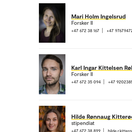
Mari Holm Ingelsrud
Forsker II
+47 672 38 167
+47 9767947
Karl Ingar Kittelsen R
Forsker II
+47 672 35 094
+47 920238
Hilde Rønnaug Kitterø
stipendiat
+47 672 38 899
hilde.r.kitt