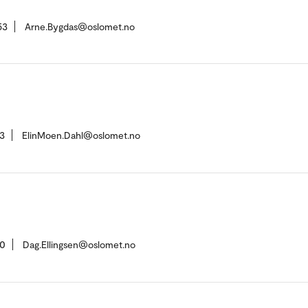
53
Arne.Bygdas@oslomet.no
3
ElinMoen.Dahl@oslomet.no
30
Dag.Ellingsen@oslomet.no