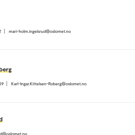
2
mari-holm.ingelsrud@oslomet.no
øberg
59
Karl-Ingar.Kittelsen-Roberg@oslomet.no
d
erod@oslomet.no