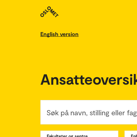
English version
Ansatteoversi
Søk på navn, stilling eller f
Fakulteter og sentre
En