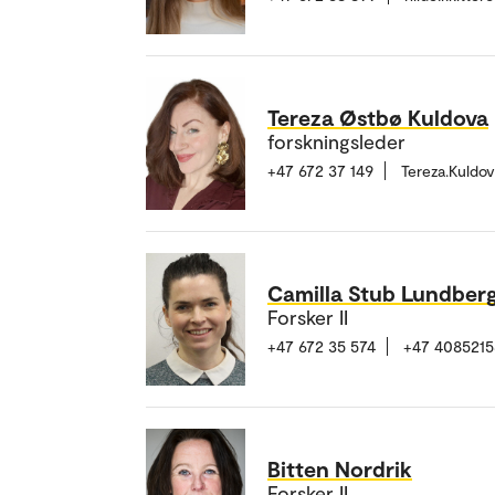
Tereza Østbø Kuldova
forskningsleder
+47 672 37 149
Tereza.Kuldo
Camilla Stub Lundber
Forsker II
+47 672 35 574
+47 4085215
Bitten Nordrik
Forsker II