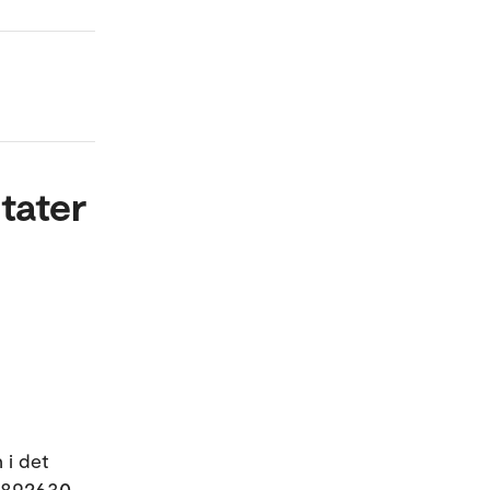
tater
 i det
02892630.