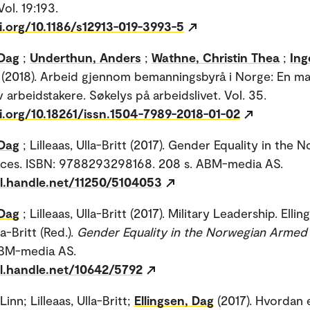
ol. 19:193.
i.org/10.1186/s12913-019-3993-5
 Dag
;
Underthun, Anders
;
Wathne, Christin Thea
;
Ing
(2018). Arbeid gjennom bemanningsbyrå i Norge: En ma
 arbeidstakere. Søkelys på arbeidslivet. Vol. 35.
i.org/10.18261/issn.1504-7989-2018-01-02
 Dag
; Lilleaas, Ulla-Britt (2017). Gender Equality in the 
ces. ISBN: 9788293298168. 208 s. ABM-media AS.
dl.handle.net/11250/5104053
 Dag
; Lilleaas, Ulla-Britt (2017). Military Leadership. Ellin
la-Britt (Red.).
Gender Equality in the Norwegian Armed
ABM-media AS.
dl.handle.net/10642/5792
inn; Lilleaas, Ulla-Britt;
Ellingsen, Dag
(2017). Hvordan