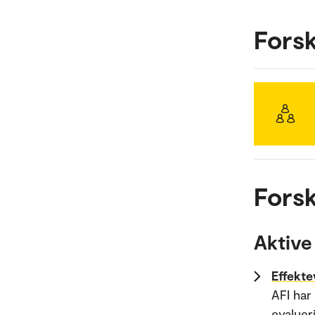
Fors
Forsk
Aktive
Effekte
AFI har
evalueri