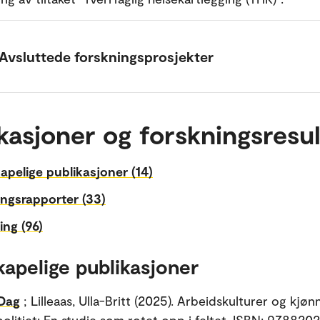
Avsluttede forskningsprosjekter
kasjoner og forskningsresul
apelige publikasjoner (14)
ngsrapporter (33)
ing (96)
kapelige publikasjoner
 Dag
; Lilleaas, Ulla-Britt (2025). Arbeidskulturer og kjønn
politiet: En studie som rotet opp i feltet. ISBN: 97882