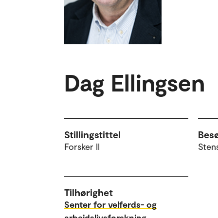
Dag Ellingsen
Stillingstittel
Bes
Forsker II
Sten
Tilhørighet
Senter for velferds- og
arbeidslivsforskning