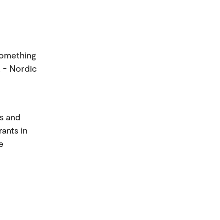
 Something
 - Nordic
ts and
rants in
e