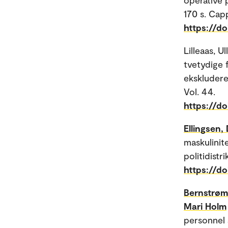
170 s. Ca
https://d
Lilleaas, Ul
tvetydige 
ekskludere
Vol. 44.
https://do
Ellingsen,
maskulinit
politidistr
https://d
Bernstrøm,
Mari Holm
personnel 