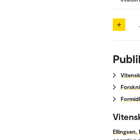
Publi
Vitensk
Forskni
Formidl
Vitens
Ellingsen,
operative 