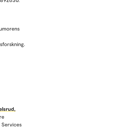
Humorens
sforskning.
elsrud,
re
h Services