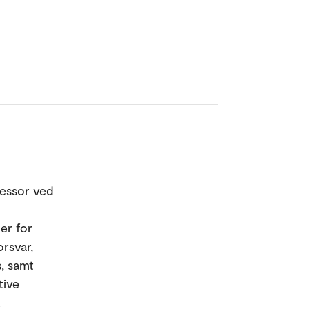
fessor ved
er for
orsvar,
, samt
tive
.