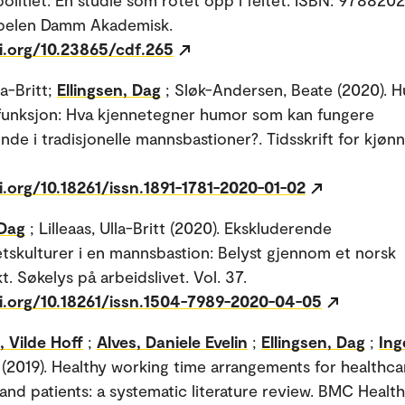
ppelen Damm Akademisk.
oi.org/10.23865/cdf.265
la-Britt;
Ellingsen, Dag
; Sløk-Andersen, Beate (2020). 
funksjon: Hva kjennetegner humor som kan fungere
nde i tradisjonelle mannsbastioner?. Tidsskrift for kjønn
i.org/10.18261/issn.1891-1781-2020-01-02
 Dag
; Lilleaas, Ulla-Britt (2020). Ekskluderende
etskulturer i en mannsbastion: Belyst gjennom et norsk
ikt. Søkelys på arbeidslivet. Vol. 37.
oi.org/10.18261/issn.1504-7989-2020-04-05
 Vilde Hoff
;
Alves, Daniele Evelin
;
Ellingsen, Dag
;
Ing
(2019). Healthy working time arrangements for healthca
and patients: a systematic literature review. BMC Healt