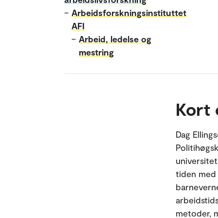
–
Arbeidsforskningsinstituttet
AFI
–
Arbeid, ledelse og
mestring
Kort
Dag Elling
Politihøgsk
universite
tiden med t
barneverne
arbeidstid
metoder, m