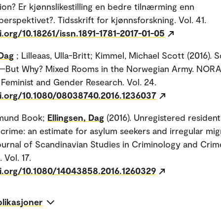
on? Er kjønnslikestilling en bedre tilnærming enn
rspektivet?. Tidsskrift for kjønnsforskning. Vol. 41.
i.org/10.18261/issn.1891-1781-2017-01-05
 Dag
; Lilleaas, Ulla-Britt; Kimmel, Michael Scott (2016).
g—But Why? Mixed Rooms in the Norwegian Army. NORA
 Feminist and Gender Research. Vol. 24.
oi.org/10.1080/08038740.2016.1236037
mund Book;
Ellingsen, Dag
(2016). Unregistered residen
 crime: an estimate for asylum seekers and irregular mig
urnal of Scandinavian Studies in Criminology and Crim
 Vol. 17.
oi.org/10.1080/14043858.2016.1260329
blikasjoner