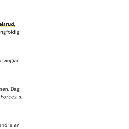
elsrud,
ngfoldig
Norwegian
gsen, Dag;
 Forces
. s.
 endre en