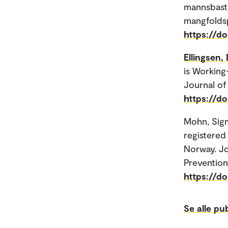
mannsbasti
mangfoldspe
https://do
Ellingsen,
is Workin
Journal of
https://d
Mohn, Sig
registered
Norway. Jo
Prevention.
https://d
Se alle pu