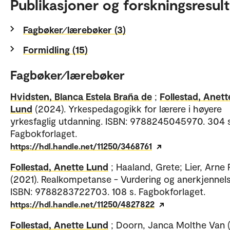
Publikasjoner og forskningsresult
Fagbøker⁄lærebøker (3)
Formidling (15)
Fagbøker⁄lærebøker
Hvidsten, Blanca Estela Braña de
;
Follestad, Anett
Lund
(2024). Yrkespedagogikk for lærere i høyere
yrkesfaglig utdanning. ISBN: 9788245045970. 304 s
Fagbokforlaget.
https://hdl.handle.net/11250/3468761
Follestad, Anette Lund
; Haaland, Grete; Lier, Arne
(2021). Realkompetanse - Vurdering og anerkjennels
ISBN: 9788283722703. 108 s. Fagbokforlaget.
https://hdl.handle.net/11250/4827822
Follestad, Anette Lund
; Doorn, Janca Molthe Van (