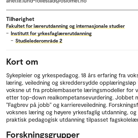
anette.lund-follestad@oslomet.no
Tilhørighet
Fakultet for lærerutdanning og internasjonale studier
–
Institutt for yrkesfaglærerutdanning
–
Studielederområde 2
Kort om
Sykepleier og yrkespedagog. 18 års erfaring fra vok
læring, veiledning og skreddersydde opplæringsløp 
voksne ut fra problembaserte læringsmodeller for 
etter top-down realkompetansevurdering. Jobbet
"Fagbrev på jobb" og karriereveiledning. Forskningsf
voksnes læring og høyere yrkesfaglig utdanning, og
praktisk pedagogisk utdanning tilpasset fagskolelær
Forskningsgrupper