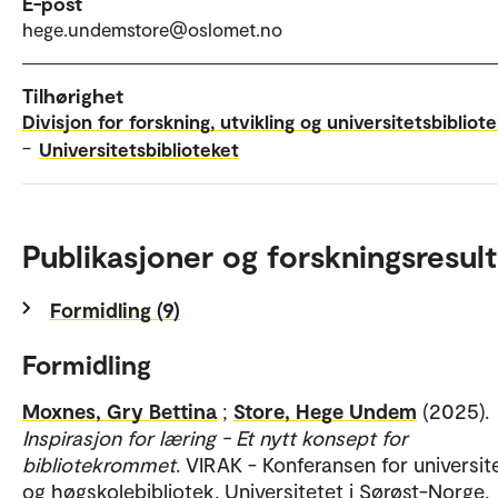
E-post
hege.undemstore@oslomet.no
Tilhørighet
Divisjon for forskning, utvikling og universitetsbibliot
–
Universitetsbiblioteket
Publikasjoner og forskningsresult
Formidling (9)
Formidling
Moxnes, Gry Bettina
;
Store, Hege Undem
(2025).
Inspirasjon for læring - Et nytt konsept for
bibliotekrommet
. VIRAK - Konferansen for universit
og høgskolebibliotek. Universitetet i Sørøst-Norge,