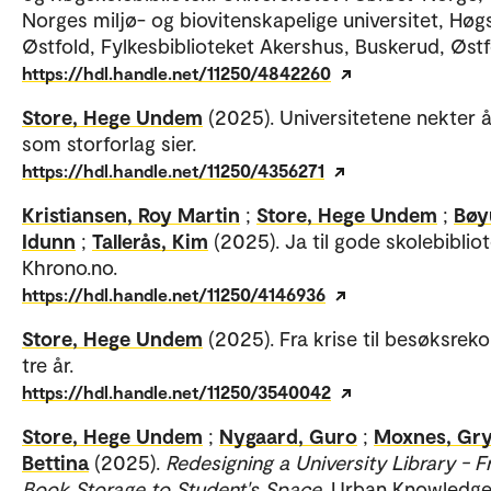
Norges miljø- og biovitenskapelige universitet, Høgs
Østfold, Fylkesbiblioteket Akershus, Buskerud, Østf
https://hdl.handle.net/11250/4842260
Store, Hege Undem
(2025). Universitetene nekter å
som storforlag sier.
https://hdl.handle.net/11250/4356271
Kristiansen, Roy Martin
;
Store, Hege Undem
;
Bøy
Idunn
;
Tallerås, Kim
(2025). Ja til gode skolebibliot
Khrono.no.
https://hdl.handle.net/11250/4146936
Store, Hege Undem
(2025). Fra krise til besøksrek
tre år.
https://hdl.handle.net/11250/3540042
Store, Hege Undem
;
Nygaard, Guro
;
Moxnes, Gr
Bettina
(2025).
Redesigning a University Library - 
Book Storage to Student's Space
. Urban Knowledg