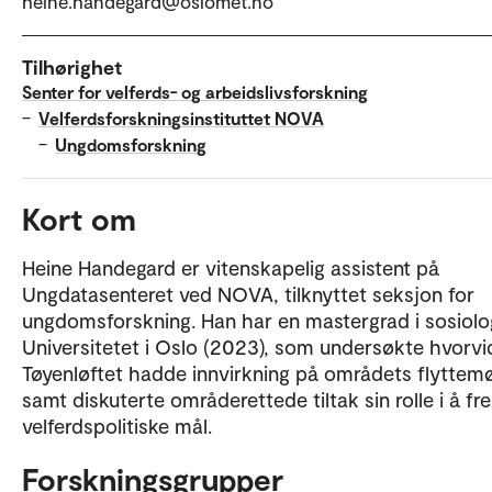
heine.handegard@oslomet.no
Tilhørighet
Senter for velferds- og arbeidslivsforskning
–
Velferdsforskningsinstituttet NOVA
–
Ungdomsforskning
Kort om
Heine Handegard er vitenskapelig assistent på
Ungdatasenteret ved NOVA, tilknyttet seksjon for
ungdomsforskning. Han har en mastergrad i sosiolog
Universitetet i Oslo (2023), som undersøkte hvorvi
Tøyenløftet hadde innvirkning på områdets flyttemø
samt diskuterte områderettede tiltak sin rolle i å f
velferdspolitiske mål.
Forskningsgrupper