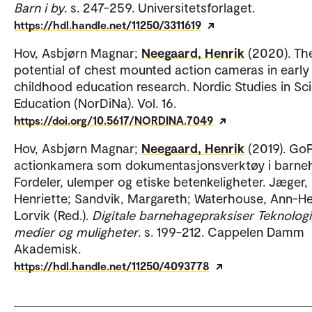
Barn i by
. s. 247-259. Universitetsforlaget.
https://hdl.handle.net/11250/3311619
Hov, Asbjørn Magnar;
Neegaard, Henrik
(2020). Th
potential of chest mounted action cameras in early
childhood education research. Nordic Studies in Sc
Education (NorDiNa). Vol. 16.
https://doi.org/10.5617/NORDINA.7049
Hov, Asbjørn Magnar;
Neegaard, Henrik
(2019). Go
actionkamera som dokumentasjonsverktøy i barne
Fordeler, ulemper og etiske betenkeligheter. Jæger,
Henriette; Sandvik, Margareth; Waterhouse, Ann-H
Lorvik (Red.).
Digitale barnehagepraksiser Teknologi
medier og muligheter
. s. 199-212. Cappelen Damm
Akademisk.
https://hdl.handle.net/11250/4093778