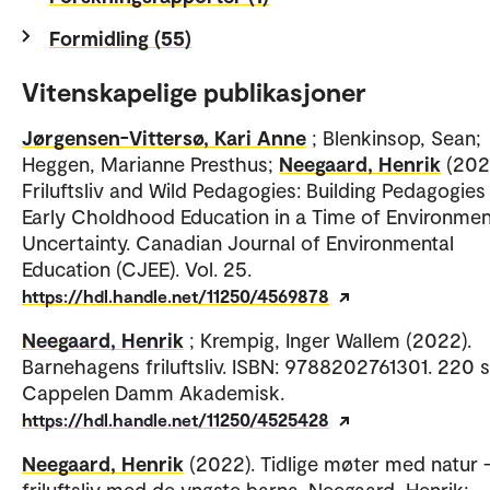
Formidling (55)
Vitenskapelige publikasjoner
Jørgensen-Vittersø, Kari Anne
; Blenkinsop, Sean;
Heggen, Marianne Presthus;
Neegaard, Henrik
(202
Friluftsliv and Wild Pedagogies: Building Pedagogies
Early Choldhood Education in a Time of Environmen
Uncertainty. Canadian Journal of Environmental
Education (CJEE). Vol. 25.
https://hdl.handle.net/11250/4569878
Neegaard, Henrik
; Krempig, Inger Wallem (2022).
Barnehagens friluftsliv. ISBN: 9788202761301. 220 s
Cappelen Damm Akademisk.
https://hdl.handle.net/11250/4525428
Neegaard, Henrik
(2022). Tidlige møter med natur 
friluftsliv med de yngste barna. Neegaard, Henrik;