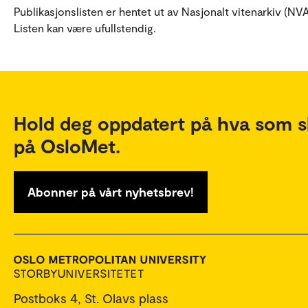
Publikasjonslisten er hentet ut av Nasjonalt vitenarkiv (NVA
Listen kan være ufullstendig.
Hold deg oppdatert på hva som s
på OsloMet.
Abonner på vårt nyhetsbrev!
Postboks 4, St. Olavs plass