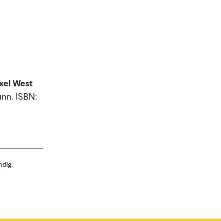
xel West
unn. ISBN:
ndig.