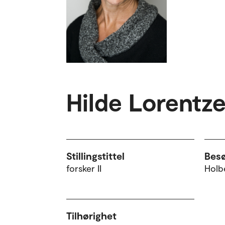
Hilde Lorentz
Stillingstittel
Bes
forsker II
Holbe
Tilhørighet