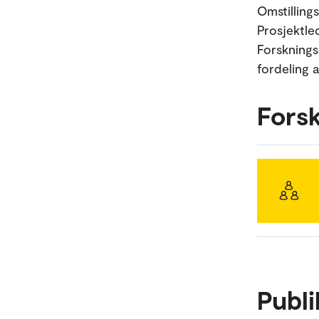
Omstillin
Prosjektle
Forsknings
fordeling 
Fors
Publi