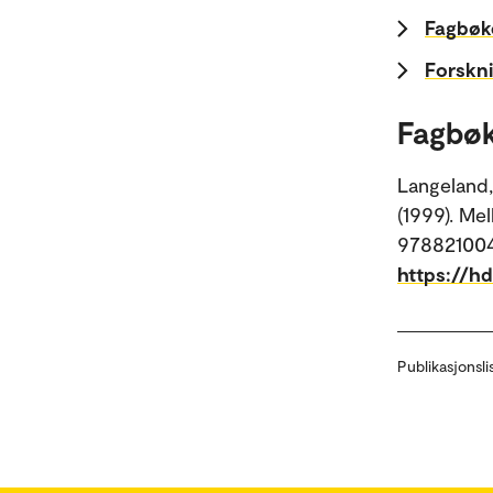
Fagbøke
Forskni
Fagbøk
Langeland,
(1999). Me
9788210043
https://h
Publikasjonsli