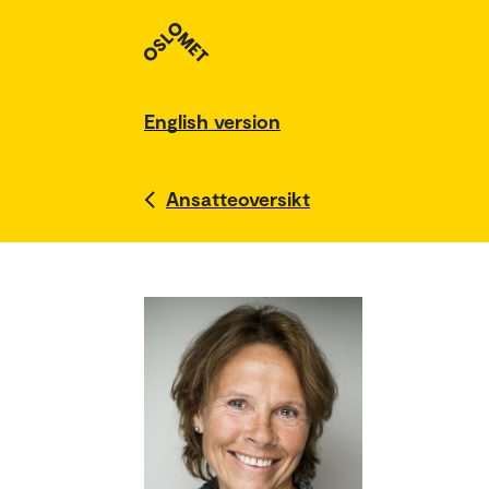
English version
Ansatteoversikt