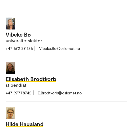
Vibeke Bø
universitetslektor
+47 672 37 126
Vibeke.Bo@oslomet.no
Elisabeth Brodtkorb
stipendiat
+47 97778742
E.Brodtkorb@oslomet.no
Hilde Haualand