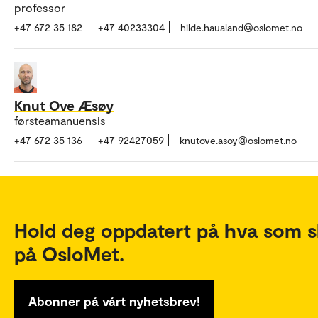
professor
+47 672 35 182
+47 40233304
hilde.haualand@oslomet.no
Knut Ove Æsøy
førsteamanuensis
+47 672 35 136
+47 92427059
knutove.asoy@oslomet.no
Hold deg oppdatert på hva som s
på OsloMet.
Abonner på vårt nyhetsbrev!