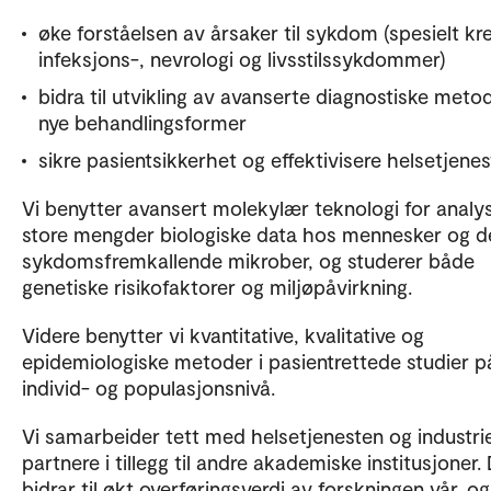
øke forståelsen av årsaker til sykdom (spesielt kre
infeksjons-, nevrologi og livsstilssykdommer)
bidra til utvikling av avanserte diagnostiske meto
nye behandlingsformer
sikre pasientsikkerhet og effektivisere helsetjenes
Vi benytter avansert molekylær teknologi for analy
store mengder biologiske data hos mennesker og d
sykdomsfremkallende mikrober, og studerer både
genetiske risikofaktorer og miljøpåvirkning.
Videre benytter vi kvantitative, kvalitative og
epidemiologiske metoder i pasientrettede studier p
individ- og populasjonsnivå.
Vi samarbeider tett med helsetjenesten og industrie
partnere i tillegg til andre akademiske institusjoner.
bidrar til økt overføringsverdi av forskningen vår, o