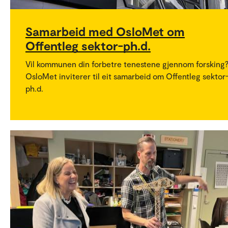
Samarbeid med OsloMet om
Offentleg sektor-ph.d.
Vil kommunen din forbetre tenestene gjennom forsking
OsloMet inviterer til eit samarbeid om Offentleg sektor
ph.d.