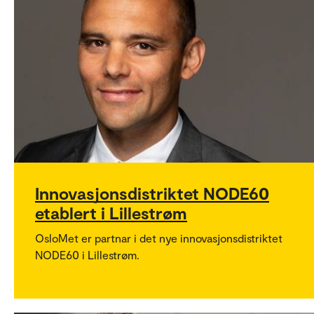
Innovasjonsdistriktet NODE60
etablert i Lillestrøm
OsloMet er partnar i det nye innovasjonsdistriktet
NODE60 i Lillestrøm.