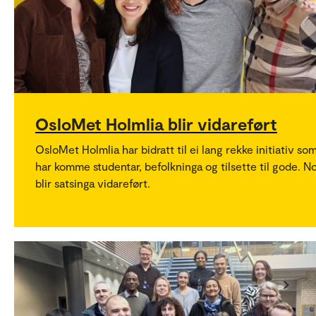
OsloMet Holmlia blir vidareført
OsloMet Holmlia har bidratt til ei lang rekke initiativ so
har komme studentar, befolkninga og tilsette til gode. N
blir satsinga vidareført.