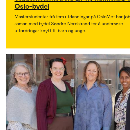
Oslo-bydel
Masterstudentar frå fem utdanningar på OsloMet har jo
saman med bydel Søndre Nordstrand for å undersøke
utfordringar knytt til barn og unge.