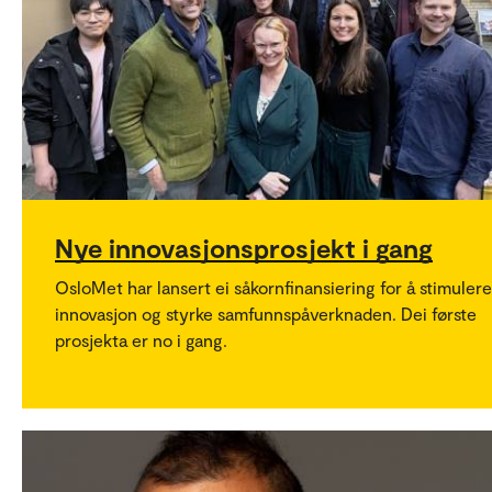
Nye innovasjonsprosjekt i gang
OsloMet har lansert ei såkornfinansiering for å stimulere 
innovasjon og styrke samfunnspåverknaden. Dei første
prosjekta er no i gang.