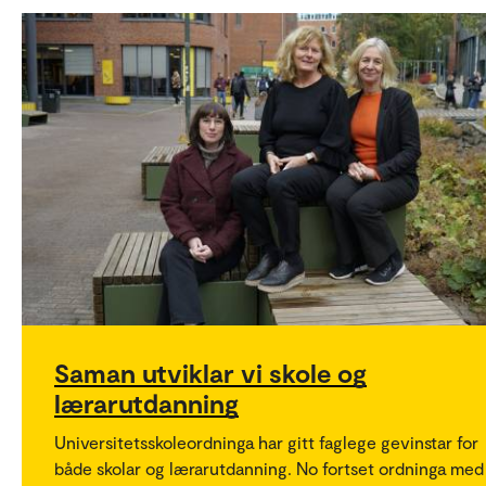
Saman utviklar vi skole og
lærarutdanning
Universitetsskoleordninga har gitt faglege gevinstar for
både skolar og lærarutdanning. No fortset ordninga med 