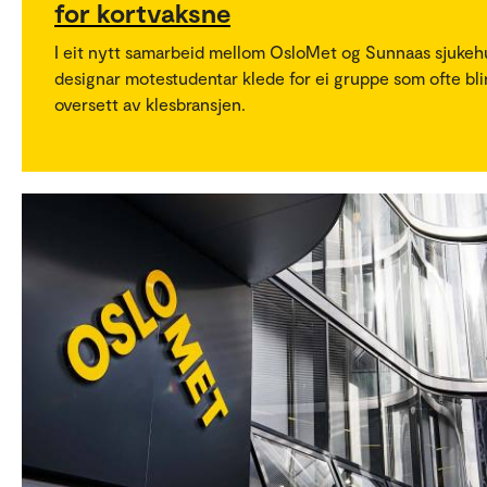
for kortvaksne
I eit nytt samarbeid mellom OsloMet og Sunnaas sjukeh
designar motestudentar klede for ei gruppe som ofte bli
oversett av klesbransjen.