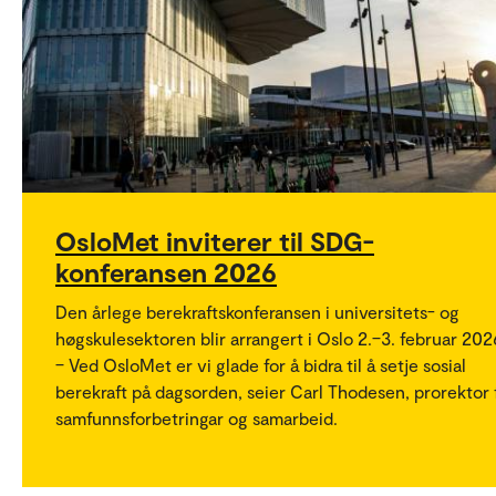
OsloMet inviterer til SDG-
konferansen 2026
Den årlege berekraftskonferansen i universitets- og
høgskulesektoren blir arrangert i Oslo 2.–3. februar 202
– Ved OsloMet er vi glade for å bidra til å setje sosial
berekraft på dagsorden, seier Carl Thodesen, prorektor 
samfunnsforbetringar og samarbeid.