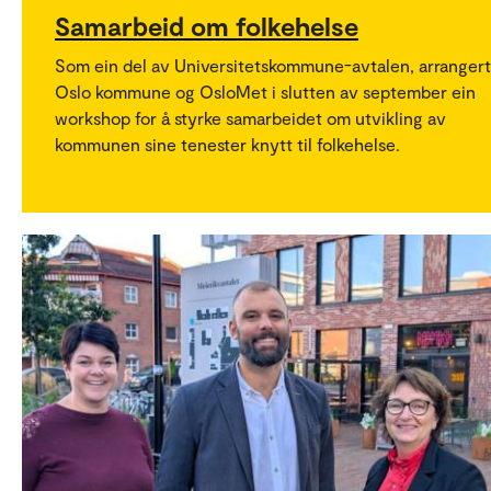
Samarbeid om folkehelse
Som ein del av Universitetskommune-avtalen, arranger
Oslo kommune og OsloMet i slutten av september ein
workshop for å styrke samarbeidet om utvikling av
kommunen sine tenester knytt til folkehelse.