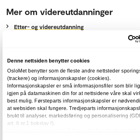
Mer om videreutdanninger
Etter- og videreutdanning
Etter- og videreutdanning fra OsloMet gir deg
kompetanseløftet du trenger. Vi tilbyr alt fra
enkeltemner til en hel grad.
Denne nettsiden benytter cookies
OsloMet benytter som de fleste andre nettsteder sporin
Studenthistorier og forskning
(trackere) og informasjonskapsler (cookies).
Informasjonskapsler er små informasjonsfiler som blir l
igjen på datamaskinen din for at nettsidene våre skal vir
best mulig. Førsteparts informasjonskapsler er nødvendi
at websiden skal fungere. Tredjeparts informasjonskapsle
brukt til analyser, markedsføring og personalisering (G
art. 6 nr.1 bokstav f).
Les mer om personvern på
denne lenken (nytt vindu).