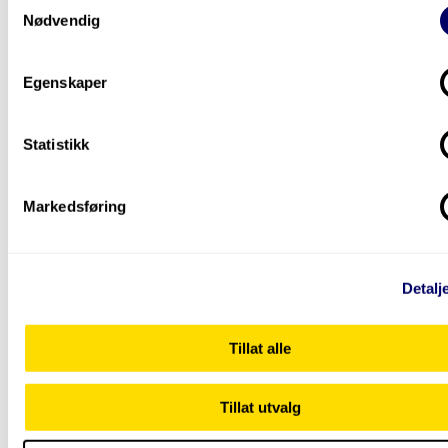
Samtykkevalg
Nødvendig
Egenskaper
Statistikk
Helse
Markedsføring
Barnepalliasjon – kompetanse til hei
Norden
Barn med livstruande eller livsavgrensande sjukdom har
Detalj
andre behov enn alvorleg sjuke vaksne.
Tillat alle
Tillat utvalg