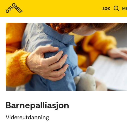
Studieoversikt
SØK
M
Barnepalliasjon
Videreutdanning