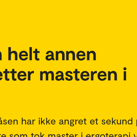
n helt annen
tter masteren i
sen har ikke angret et sekund 
te som tok master i ergoterapi 