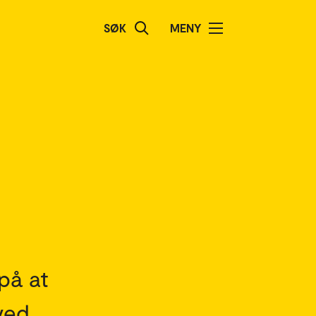
SØK
MENY
på at
ved