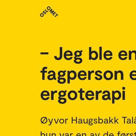
Studenthistorier
– Jeg ble e
fagperson e
ergoterapi
Øyvor Haugsbakk Talå
hun var en av de førs