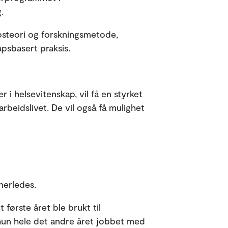
.
apsteori og forskningsmetode,
psbasert praksis.
i helsevitenskap, vil få en styrket
beidslivet. De vil også få mulighet
nerledes.
første året ble brukt til
hun hele det andre året jobbet med