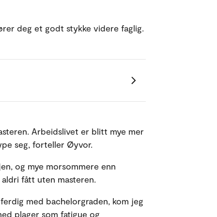
ører deg et godt stykke videre faglig.
steren. Arbeidslivet er blitt mye mer
ype seg, forteller Øyvor.
igjen, og mye morsommere enn
aldri fått uten masteren.
ar ferdig med bachelorgraden, kom jeg
med plager som fatigue og