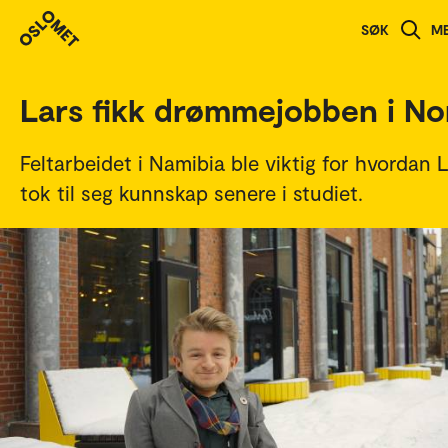
Studenthistorier
SØK
M
Lars fikk drømmejobben i No
Feltarbeidet i Namibia ble viktig for hvordan 
tok til seg kunnskap senere i studiet.