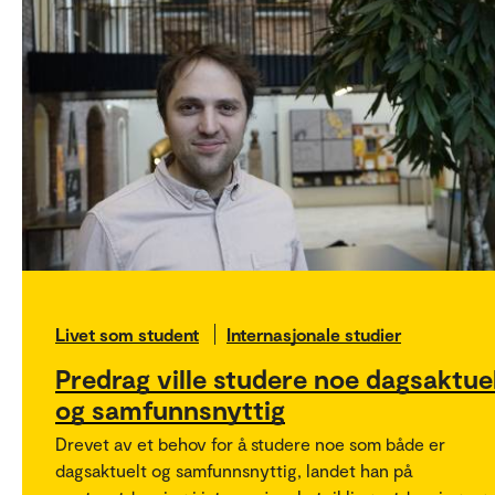
Livet som student
Internasjonale studier
Predrag ville studere noe dagsaktue
og samfunnsnyttig
Drevet av et behov for å studere noe som både er
dagsaktuelt og samfunnsnyttig, landet han på