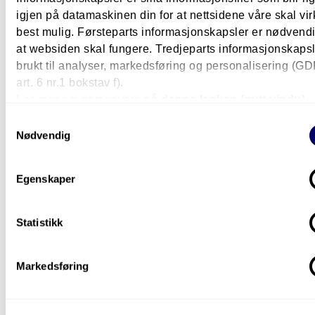
Årsstudium
1 år
Pilestredet i Oslo
Heltid
igjen på datamaskinen din for at nettsidene våre skal vir
best mulig. Førsteparts informasjonskapsler er nødvendi
Enkeltemner fra bachelorutdanning i
at websiden skal fungere. Tredjeparts informasjonskapsle
utviklingsstudier
brukt til analyser, markedsføring og personalisering (G
art. 6 nr.1 bokstav f).
Bachelor-enkeltemne
1 semester
Pilestredet i Oslo
Deltid
Les mer om personvern på
denne lenken (nytt vindu).
Samtykkevalg
Nødvendig
Egenskaper
Statistikk
Markedsføring