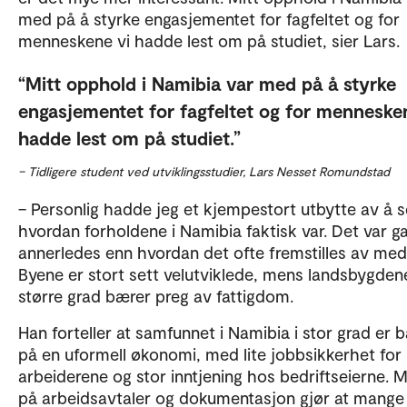
med på å styrke engasjementet for fagfeltet og for
menneskene vi hadde lest om på studiet, sier Lars.
Mitt opphold i Namibia var med på å styrke
engasjementet for fagfeltet og for menneske
hadde lest om på studiet.
– Tidligere student ved utviklingsstudier, Lars Nesset Romundstad
– Personlig hadde jeg et kjempestort utbytte av å s
hvordan forholdene i Namibia faktisk var. Det var g
annerledes enn hvordan det ofte fremstilles av med
Byene er stort sett velutviklede, mens landsbygdene
større grad bærer preg av fattigdom.
Han forteller at samfunnet i Namibia i stor grad er 
på en uformell økonomi, med lite jobbsikkerhet for
arbeiderene og stor inntjening hos bedriftseierne. 
på arbeidsavtaler og dokumentasjon gjør at mange