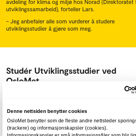
avdeling for klima og miljø hos Norad (Direktoratet 
utviklingssamarbeid), forteller Lars.
– Jeg anbefaler alle som vurderer å studere
utviklingsstudier å gjøre som meg.
Studér Utviklingsstudier ved
OsloMet
Utviklingsstudier
Bachelorprogram
3 år
Pilestredet i Oslo
Heltid
Denne nettsiden benytter cookies
OsloMet benytter som de fleste andre nettsteder sporin
Utviklingsstudier
(trackere) og informasjonskapsler (cookies).
Informasjonskapsler er små informasjonsfiler som blir l