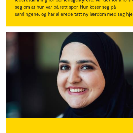
seg om at hun var på rett spor. Hun koser seg på
samlingene, og har allerede tatt ny lærdom med seg hj