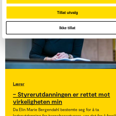
Gjennom studiet får du styrket din kompetanse i
ledelse av samarbeid, utviklingsprosesser og dem
Tillat utvalg
gjennom aksjonsforskning.
Ikke tillat
Lærer
– Styrerutdanningen er rettet mot
virkeligheten min
Da Elin Marie Bergendahl bestemte seg for å ta
lederutdanning for barnehagestyrere, var det for å forsi