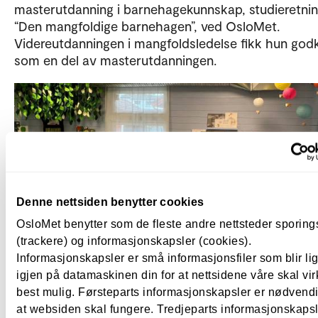
masterutdanning i barnehagekunnskap, studieretni
“Den mangfoldige barnehagen”, ved OsloMet.
Videreutdanningen i mangfoldsledelse fikk hun god
som en del av masterutdanningen.
Denne nettsiden benytter cookies
OsloMet benytter som de fleste andre nettsteder sporin
(trackere) og informasjonskapsler (cookies).
Informasjonskapsler er små informasjonsfiler som blir l
Anita har nå bygget opp Norges eneste stillebokbibliotek på Holmlia. 
igjen på datamaskinen din for at nettsidene våre skal vir
Turid Edvardsen, Oslo kommune
best mulig. Førsteparts informasjonskapsler er nødvendi
at websiden skal fungere. Tredjeparts informasjonskapsle