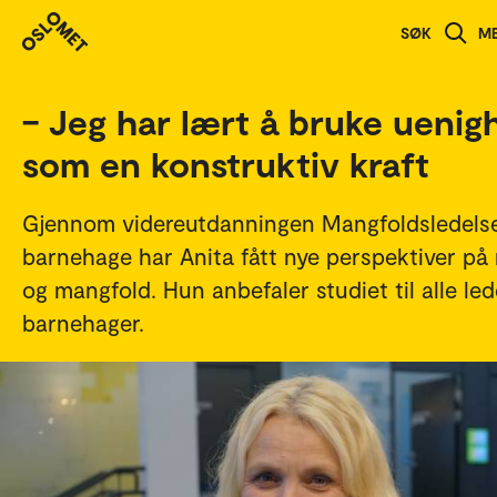
Studenthistorier
SØK
M
– Jeg har lært å bruke uenig
som en konstruktiv kraft
Gjennom videreutdanningen Mangfoldsledelse
barnehage har Anita fått nye perspektiver på
og mangfold. Hun anbefaler studiet til alle led
barnehager.