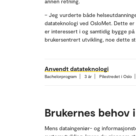
annen retning.
– Jeg vurderte både helseutdanninge
datateknologi ved OsloMet. Dette er 
er interessert i og samtidig bygge 
brukersentrert utvikling, noe dette s
Anvendt datateknologi
Bachelorprogram
3 år
Pilestredet i Oslo
Brukernes behov i
Mens dataingeniør- og informasjonst