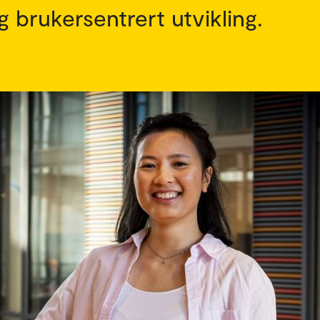
g brukersentrert utvikling.