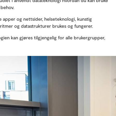
udiet i anvendt datateknologi hvordan du kan bruke
 behov.
 apper og nettsider, helseteknologi, kunstig
goritmer og datastrukturer brukes og fungerer.
en kan gjøres tilgjengelig for alle brukergrupper,