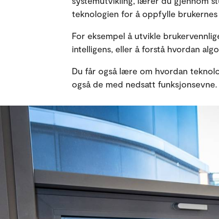
systemutvikling, lærer du gjennom st
teknologien for å oppfylle brukernes
For eksempel å utvikle brukervennlige
intelligens, eller å forstå hvordan al
Du får også lære om hvordan teknologi
også de med nedsatt funksjonsevne.