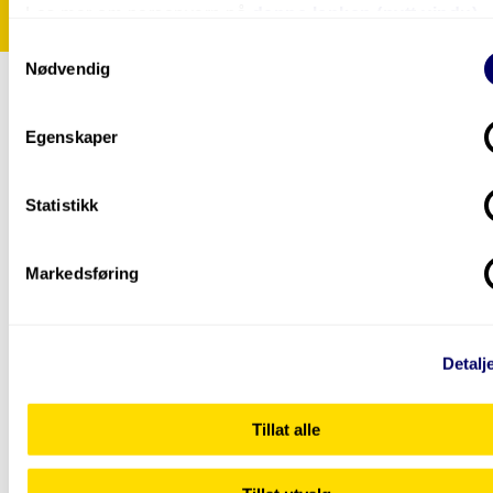
Les mer om personvern på
denne lenken (nytt vindu).
Samtykkevalg
Nødvendig
Egenskaper
Studenthistorier
Statistikk
Markedsføring
Detalj
Tillat alle