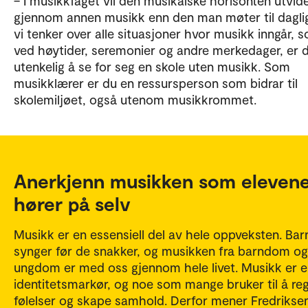
– I musikkfaget vil den musikalske horisonten utvid
gjennom annen musikk enn den man møter til daglig
vi tenker over alle situasjoner hvor musikk inngår, 
ved høytider, seremonier og andre merkedager, er 
utenkelig å se for seg en skole uten musikk. Som
musikklærer er du en ressursperson som bidrar til
skolemiljøet, også utenom musikkrommet.
Anerkjenn musikken som eleven
hører på selv
Musikk er en essensiell del av hele oppveksten. Bar
synger før de snakker, og musikken fra barndom og
ungdom er med oss gjennom hele livet. Musikk er 
identitetsmarkør, og noe som mange bruker til å re
følelser og skape samhold. Derfor mener Fredrikse