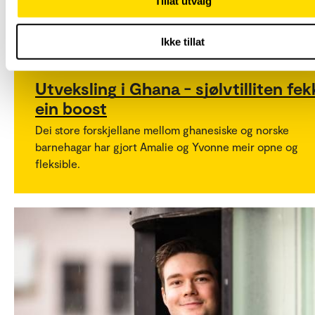
Tillat utvalg
Ikke tillat
Lærer
Utveksling
Utveksling i Ghana - sjølvtilliten fek
ein boost
Dei store forskjellane mellom ghanesiske og norske
barnehagar har gjort Amalie og Yvonne meir opne og
fleksible.