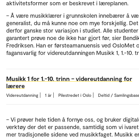
aktivitetsformer som er beskrevet i læreplanen.
– Å være musikklærer i grunnskolen innebærer å væ
generalist, du må kunne noe om mye forskjellig. Det
derfor ganske stor variasjon i studiet. Alle studenter
garantert prøve noe de ikke har gjort før, sier Bendi
Fredriksen. Han er førsteamanuensis ved OsloMet 
fagansvarlig for videreutdanningen Musikk 1, 1.-10. tr
Musikk 1 for 1.-10. trinn – videreutdanning for
lærere
Videreutdanning
1 år
Pilestredet i Oslo
Deltid / Samlingsbas
– Vi prøver hele tiden å fornye oss, og bruker digita
verktøy der det er passende, samtidig som vi ivare
mer tradisjonelle sidene ved musikkfaget. Musikk er