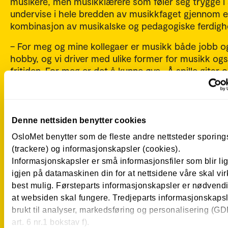
musikere, men musikklærere som føler seg trygge i
undervise i hele bredden av musikkfaget gjennom 
kombinasjon av musikalske og pedagogiske ferdighe
– For meg og mine kollegaer er musikk både jobb o
hobby, og vi driver med ulike former for musikk og
fritiden. For meg er det å kunne øve. Å spille gitar 
piano en veldig viktig side av livet. Den gleden vi h
å drive med musikk ønsker vi å videreformidle til vå
studenter, sier Fredriksen.
Denne nettsiden benytter cookies
Kontakt
OsloMet benytter som de fleste andre nettsteder sporin
(trackere) og informasjonskapsler (cookies).
Informasjonskapsler er små informasjonsfiler som blir l
igjen på datamaskinen din for at nettsidene våre skal vir
Bendik Fredriksen
best mulig. Førsteparts informasjonskapsler er nødvendi
førsteamanuensis
at websiden skal fungere. Tredjeparts informasjonskapsle
brukt til analyser, markedsføring og personalisering (G
+47 672 38 701
+47 40233297
Bendik.Fredriksen@oslomet.no
art. 6 nr.1 bokstav f).