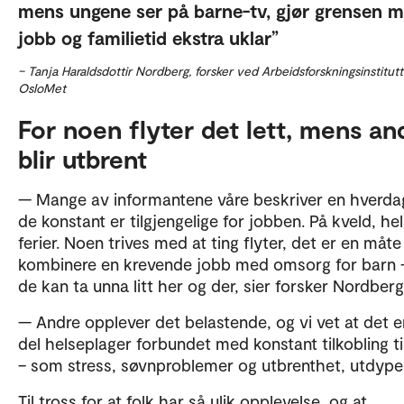
mens ungene ser på barne-tv, gjør grensen 
jobb og familietid ekstra uklar
– Tanja Haraldsdottir Nordberg, forsker ved Arbeidsforskningsinstitutt
OsloMet
For noen flyter det lett, mens an
blir utbrent
— Mange av informantene våre beskriver en hverda
de konstant er tilgjengelige for jobben. På kveld, helg
ferier. Noen trives med at ting flyter, det er en måte
kombinere en krevende jobb med omsorg for barn –
de kan ta unna litt her og der, sier forsker Nordber
— Andre opplever det belastende, og vi vet at det e
del helseplager forbundet med konstant tilkobling ti
– som stress, søvnproblemer og utbrenthet, utdype
Til tross for at folk har så ulik opplevelse, og at