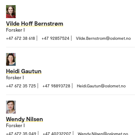
Vilde Hoff Bernstrøm
Forsker I
+47 672 38 618
+47 92857524
Vilde.Bernstrom@oslomet.no
Heidi Gautun
forsker I
+47 672 35 725
+47 98893728
Heidi.Gautun@oslomet.no
Wendy Nilsen
Forsker I
+47 672 35 049
+47 40232207
Wendy.Nilsen@oslomet.no