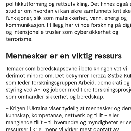
politikkutforming og rettsutvikling. Det finnes også 
Copilot. Teksten er kvalitetssikret av OsloMet.
studier om hvordan vi kan sikre samfunnets kritiske
funksjoner, slik som matsikkerhet, vann, energi og
kommunikasjon. I tillegg har vi noe forskning på digi
og intensjonelle trusler som cybersikkerhet og
terrorisme.
Mennesker er en viktig ressurs
Temaer som beredskapsevne i befolkningen vet vi
derimot mindre om. Det bekymrer Tereza Østbø Ku
som leder forskningsgruppen Arbeid, demokrati og
styring ved AFI og jobber med flere forskningsprosj
som omhandler sikkerhet og beredskap.
– Krigen i Ukraina viser tydelig at mennesker og der
kunnskap, kompetanse, nettverk og tillit – eller
manglende tillit – til hverandre og myndigheter er se
ressurser i krig, mens vi virker mest opptatt av