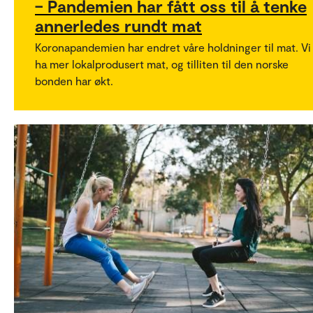
– Pandemien har fått oss til å tenke
annerledes rundt mat
Koronapandemien har endret våre holdninger til mat. Vi 
ha mer lokalprodusert mat, og tilliten til den norske
bonden har økt.