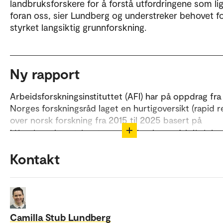
landbruksforskere for å forstå utfordringene som li
foran oss, sier Lundberg og understreker behovet f
styrket langsiktig grunnforskning.
Ny rapport
Arbeidsforskningsinstituttet (AFI) har på oppdrag fra
Norges forskningsråd laget en hurtigoversikt (rapid r
over norsk forskning fra 2015 til 2025 basert på
litteratursøk og intervjuer med forskere på feltet. En
hurtigoversikt er egnet til å gi et bilde av hovedtend
men er ikke uttømmende.
Kontakt
Les rapporten her:
Camilla Stub Lundberg, Talieh Sadeghi, Bengt Anders
Dag Ellingsen, Cathrine Egeland og Christin Thea Wa
(2025).
Samfunnssikkerhet og beredskap: En hurtigove
Camilla Stub Lundberg