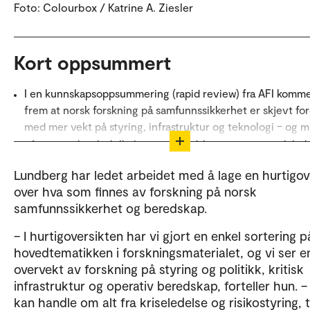
Foto: Colourbox / Katrine A. Ziesler
Kort oppsummert
I en kunnskapsoppsummering (rapid review) fra AFI komme
frem at norsk forskning på samfunnssikkerhet er skjevt for
med mer vekt på styring, infrastruktur og teknologi – og 
på mennesker, befolkningens beredskapsevne og sosiale f
i krise og krig.
Lundberg har ledet arbeidet med å lage en hurtigov
Forskningsfeltet er i stor grad reaktivt, noe som gjør at vi
over hva som finnes av forskning på norsk
mangler kunnskap for å forstå og møte framtidige og uven
samfunnssikkerhet og beredskap.
trusler.
– I hurtigoversikten har vi gjort en enkel sortering p
Forskerne bak rapporten etterlyser høyere grad av tverrfa
hovedtematikken i forskningsmaterialet, og vi ser e
mer fremtidsorientert forskning og større satsning på
overvekt av forskning på styring og politikk, kritisk
grunnforskning.
infrastruktur og operativ beredskap, forteller hun. –
kan handle om alt fra kriseledelse og risikostyring, t
Deler av Kort oppsummert er laget ved hjelp av M3