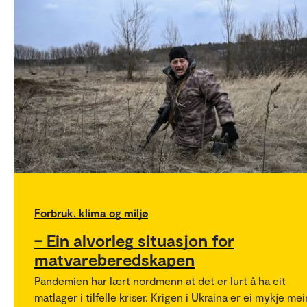
Forbruk, klima og miljø
– Ein alvorleg situasjon for
matvareberedskapen
Pandemien har lært nordmenn at det er lurt å ha eit
matlager i tilfelle kriser. Krigen i Ukraina er ei mykje mei