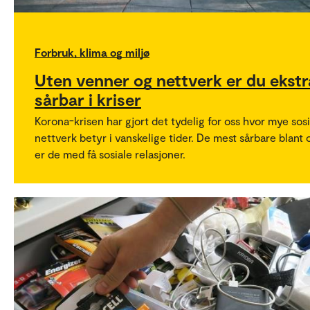
Forbruk, klima og miljø
Uten venner og nettverk er du ekstr
sårbar i kriser
Korona-krisen har gjort det tydelig for oss hvor mye sos
nettverk betyr i vanskelige tider. De mest sårbare blant 
er de med få sosiale relasjoner.