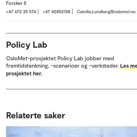
over tematiske trender og miljøer i norsk forskning fr
Forsker II
AFI-rapport 2025:08
til 2025 (nva.sikt.no)
+47 672 35 574
+47 40852158
Camilla.Lundberg@oslomet.no
Policy Lab
OsloMet-prosjektet Policy Lab jobber med
fremtidstenkning, -scenarioer og -verksteder.
Les m
prosjektet her.
Relaterte saker