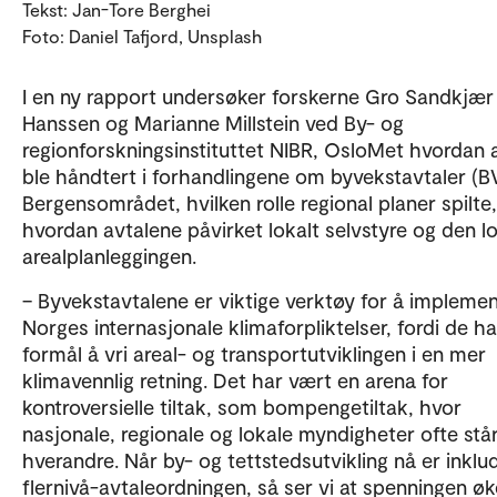
Tekst: Jan-Tore Berghei
Foto: Daniel Tafjord, Unsplash
I en ny rapport undersøker forskerne Gro Sandkjær
Hanssen og Marianne Millstein ved By- og
regionforskningsinstituttet NIBR, OsloMet hvordan 
ble håndtert i forhandlingene om byvekstavtaler (BV
Bergensområdet, hvilken rolle regional planer spilte
hvordan avtalene påvirket lokalt selvstyre og den l
arealplanleggingen.
– Byvekstavtalene er viktige verktøy for å impleme
Norges internasjonale klimaforpliktelser, fordi de h
formål å vri areal- og transportutviklingen i en mer
klimavennlig retning. Det har vært en arena for
kontroversielle tiltak, som bompengetiltak, hvor
nasjonale, regionale og lokale myndigheter ofte stå
hverandre. Når by- og tettstedsutvikling nå er inklud
flernivå-avtaleordningen, så ser vi at spenningen øk