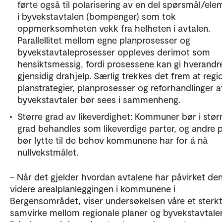
førte også til polarisering av en del spørsmål/ele
i byvekstavtalen (bompenger) som tok
oppmerksomheten vekk fra helheten i avtalen.
Parallellitet mellom egne planprosesser og
byvekstavtaleprosesser oppleves derimot som
hensiktsmessig, fordi prosessene kan gi hverandr
gjensidig drahjelp. Særlig trekkes det frem at regi
planstrategier, planprosesser og reforhandlinger a
byvekstavtaler bør sees i sammenheng.
Større grad av likeverdighet: Kommuner bør i stør
grad behandles som likeverdige parter, og andre 
bør lytte til de behov kommunene har for å nå
nullvekstmålet.
– Når det gjelder hvordan avtalene har påvirket de
videre arealplanleggingen i kommunene i
Bergensområdet, viser undersøkelsen våre et sterk
samvirke mellom regionale planer og byvekstavtale