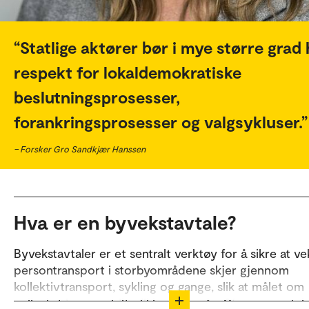
Statlige aktører bør i mye større grad
respekt for lokaldemokratiske
beslutningsprosesser,
forankringsprosesser og valgsykluser.
– Forsker Gro Sandkjær Hanssen
Hva er en byvekstavtale?
Byvekstavtaler er et sentralt verktøy for å sikre at ve
persontransport i storbyområdene skjer gjennom
kollektivtransport, sykling og gange, slik at målet om
nullvekst i personbiltrafikken kan nås. Gjennom avtal