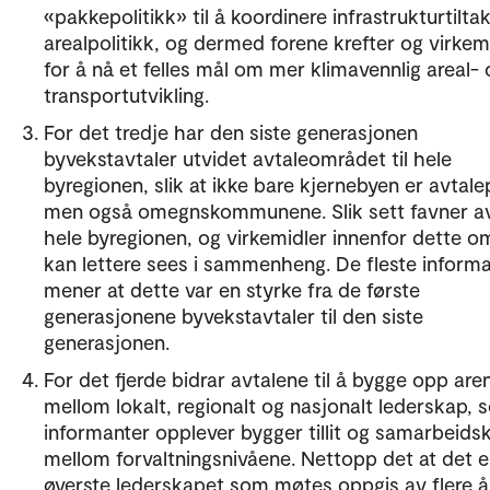
«pakkepolitikk» til å koordinere infrastrukturtilta
arealpolitikk, og dermed forene krefter og virkem
for å nå et felles mål om mer klimavennlig areal- 
transportutvikling.
For det tredje har den siste generasjonen
byvekstavtaler utvidet avtaleområdet til hele
byregionen, slik at ikke bare kjernebyen er avtale
men også omegnskommunene. Slik sett favner a
hele byregionen, og virkemidler innenfor dette o
kan lettere sees i sammenheng. De fleste inform
mener at dette var en styrke fra de første
generasjonene byvekstavtaler til den siste
generasjonen.
For det fjerde bidrar avtalene til å bygge opp are
mellom lokalt, regionalt og nasjonalt lederskap,
informanter opplever bygger tillit og samarbeidsk
mellom forvaltningsnivåene. Nettopp det at det e
øverste lederskapet som møtes oppgis av flere 