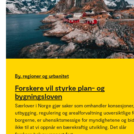
By, regioner og urbanitet
Forskere vil styrke plan- og
bygningsloven
Særlover i Norge gjør saker som omhandler konsesjoner,
utbygging, regulering og arealforvaltning uoversiktlige f
borgerne, er uhensiktsmessige for myndighetene og bid
ikke til at vi oppnår en bærekraftig utvikling. Det slår