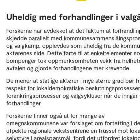
forplikter stat, fylkeskommuner og kommuner seg til 
samarbeide om å utvikle areal og transportsystemen
Uheldig med forhandlinger i valg
måter som bidrar til nullvekstmålet. De største byom
i Norge er gjenstand for forhandlinger om byvekstavt
Forskerne har avdekket at det faktum at forhandli
skjedde parallelt med kommunesammenslåingspro
Tidligere har byvekstavtalene stort sett omhandlet
og valgkamp, opplevdes som uheldig fra de kommu
transporttemaer, men i den siste generasjonen avtale
aktørenes side. Dette førte til at enkeltelementer s
også arealdimensjonen blitt inkludert, altså den lokal
bompenger tok oppmerksomheten vekk fra helhete
og tettstedsutviklingen. I tillegg er hele byregionen
avtalen og gjorde forhandlingene mer krevende.
inkludert, slik at både kjerneby og omegnskommuner
formelle avtaleparter og sitter rundt forhandlingsbo
De mener at statlige aktører i mye større grad bør h
respekt for lokaldemokratiske beslutningsprosesser
forankringsprosesser og valgsykluser når de inngår 
forhandlinger.
Forskerne finner også at for mange av
omegnskommunene var forslaget om fortetting i d
utpekte regionale vekstsentrene en trussel mot loka
selvstyre i arealspørsmål, fordi det utfordret lokalpo