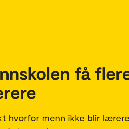
unnskolen få fler
ærere
t hvorfor menn ikke blir lærere