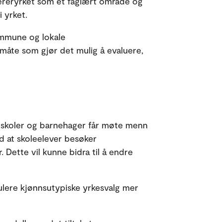
læreryrket som et faglært område og
 yrket.
ommune og lokale
måte som gjør det mulig å evaluere,
 i skoler og barnehager får møte menn
d at skoleelever besøker
. Dette vil kunne bidra til å endre
ulere kjønnsutypiske yrkesvalg mer