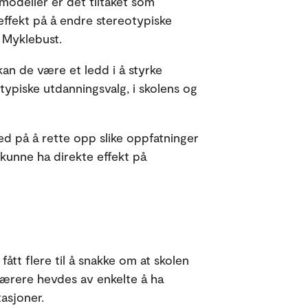
modeller er det tiltaket som
effekt på å endre stereotypiske
 Myklebust.
kan de være et ledd i å styrke
utypiske utdanningsvalg, i skolens og
ed på å rette opp slike oppfatninger
l kunne ha direkte effekt på
tt flere til å snakke om at skolen
 lærere hevdes av enkelte å ha
asjoner.