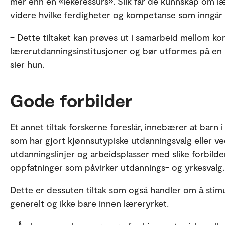
mer enn en «lekeressurs». Slik får de kunnskap om 
videre hvilke ferdigheter og kompetanse som inngår i
– Dette tiltaket kan prøves ut i samarbeid mellom k
lærerutdanningsinstitusjoner og bør utformes på en 
sier hun.
Gode forbilder
Et annet tiltak forskerne foreslår, innebærer at barn
som har gjort kjønnsutypiske utdanningsvalg eller ve
utdanningslinjer og arbeidsplasser med slike forbilder
oppfatninger som påvirker utdannings- og yrkesvalg.
Dette er dessuten tiltak som også handler om å stim
generelt og ikke bare innen læreryrket.