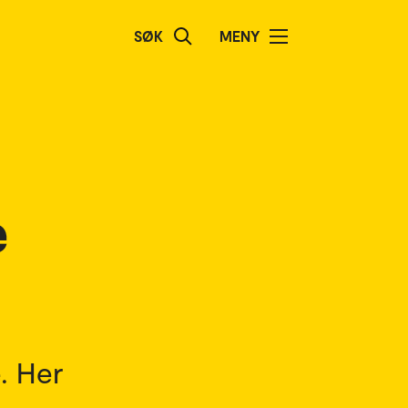
SØK
MENY
e
. Her