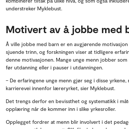
kombinerer tiltak på ulike nivå, og som også inkluder
understreker Myklebust.
Motivert av å jobbe med 
Å ville jobbe med barn er en avgjørende motivasjon fo
sjuende trinn, og forskningen viser at tidligere erfa
denne motivasjonen. Mange unge menn jobber som as
før utdanning eller i pauser i utdanningen.
– De erfaringene unge menn gjør seg i disse yrkene,
karrierevei innenfor læreryrket, sier Myklebust.
Det trengs derfor en bevissthet og systematikk i måt
opplæring når de kommer inn i slike yrkesroller.
Opplegget fordrer at menn blir involvert i det pedag