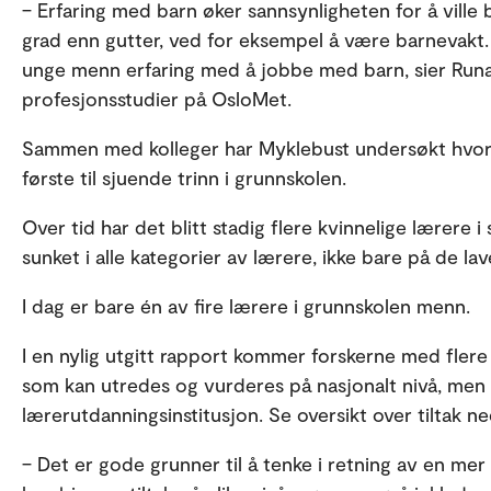
– Erfaring med barn øker sannsynligheten for å ville bl
grad enn gutter, ved for eksempel å være barnevakt. E
unge menn erfaring med å jobbe med barn, sier Runa
profesjonsstudier på OsloMet.
Sammen med kolleger har Myklebust undersøkt hvorfo
første til sjuende trinn i grunnskolen.
Over tid har det blitt stadig flere kvinnelige lærere
sunket i alle kategorier av lærere, ikke bare på de la
I dag er bare én av fire lærere i grunnskolen menn.
I en nylig utgitt rapport kommer forskerne med flere f
som kan utredes og vurderes på nasjonalt nivå, men
lærerutdanningsinstitusjon. Se oversikt over tiltak ne
– Det er gode grunner til å tenke i retning av en mer 