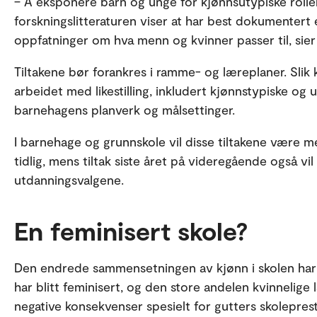
– Å eksponere barn og unge for kjønnsutypiske rolle
forskningslitteraturen viser at har best dokumentert 
oppfatninger om hva menn og kvinner passer til, sier
Tiltakene bør forankres i ramme- og læreplaner. Slik 
arbeidet med likestilling, inkludert kjønnstypiske og 
barnehagens planverk og målsettinger.
I barnehage og grunnskole vil disse tiltakene være m
tidlig, mens tiltak siste året på videregående også vi
utdanningsvalgene.
En feminisert skole?
Den endrede sammensetningen av kjønn i skolen har få
har blitt feminisert, og den store andelen kvinnelige
negative konsekvenser spesielt for gutters skoleprest