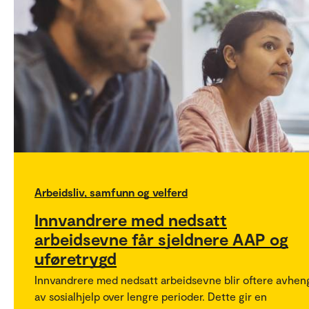
Arbeidsliv, samfunn og velferd
Innvandrere med nedsatt
arbeidsevne får sjeldnere AAP og
uføretrygd
Innvandrere med nedsatt arbeidsevne blir oftere avhen
av sosialhjelp over lengre perioder. Dette gir en