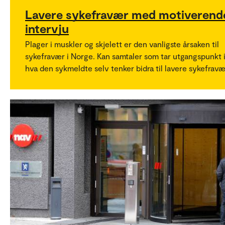
Lavere sykefravær med motiverend
intervju
Plager i muskler og skjelett er den vanligste årsaken til
sykefravær i Norge. Kan samtaler som tar utgangspunkt 
hva den sykmeldte selv tenker bidra til lavere sykefravæ