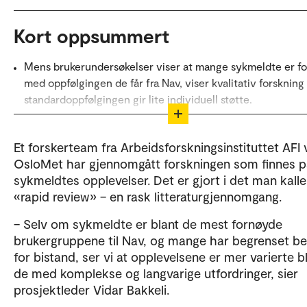
Kort oppsummert
Mens brukerundersøkelser viser at mange sykmeldte er f
med oppfølgingen de får fra Nav, viser kvalitativ forskning
standardoppfølgingen gir lite individuell støtte.
Mange synes informasjonen de får fra Nav er forvirrende o
seg ikke sett eller godt fulgt opp. Dette gjelder særlig de
Et forskerteam fra Arbeidsforskningsinstituttet AFI
langvarige eller komplekse utfordringer.
OsloMet har gjennomgått forskningen som finnes 
sykmeldtes opplevelser. Det er gjort i det man kalle
Forsøk med tettere, mer relasjonell og individuelt tilpasse
«rapid review» – en rask litteraturgjennomgang.
oppfølging og bedre kommunikasjon gir langt mer positive
erfaringer.
– Selv om sykmeldte er blant de mest fornøyde
brukergruppene til Nav, og mange har begrenset b
Deler av Kort oppsummert er laget ved hjelp av M3
for bistand, ser vi at opplevelsene er mer varierte b
Copilot. Teksten er kvalitetssikret av OsloMet.
de med komplekse og langvarige utfordringer, sier
prosjektleder Vidar Bakkeli.